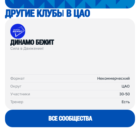
вдохновляет на спорт и делает его
образом жизни.
Наш тренерский опыт позволяет
начинающим спортсменам и опытным
любителям добиваться поставленных
целей в компании единомышленников.
ОБЩИЙ
РЕЙТИНГ
005
230
Д
Р
У
Г
И
Е
К
Л
У
Б
Ы
В
Ц
А
О
ДИНАМО БЕЖИТ