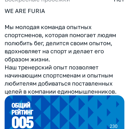
Формат участия
Некоммерческий
Округ
ЦАО
Численность спортсменов
30-50
Тренерский штаб и команда
3
Тренер
Есть
Воскресные пробежки
Нет
WE ARE FURIA
Мы молодая команда опытных
спортсменов, которая помогает людям
полюбить бег, делится своим опытом,