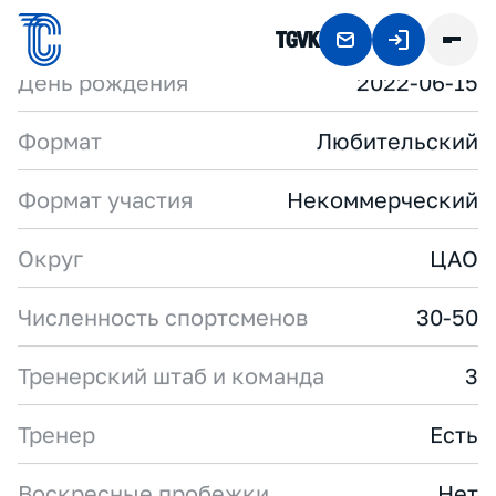
TG
VK
F
U
R
I
A
S
Q
U
A
D
TG
ПРИСОЕДИНИТЬСЯ
День рождения
2022-06-15
Формат
Любительский