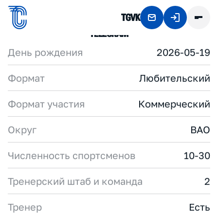
TG
VK
C
R
O
S
S
R
A
C
E
T
C
CROSSRACE-TC.RU
TELEGRAM
День рождения
2026-05-19
Формат
Любительский
Формат участия
Коммерческий