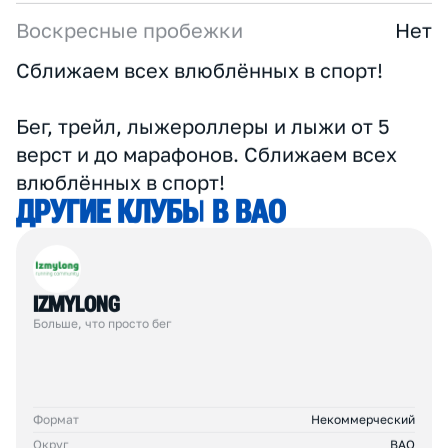
Округ
ВАО
Численность спортсменов
10-30
Тренерский штаб и команда
2
Тренер
Есть
Воскресные пробежки
Нет
Сближаем всех влюблённых в спорт!
Бег, трейл, лыжероллеры и лыжи от 5
верст и до марафонов. Сближаем всех
влюблённых в спорт!
Д
Р
У
Г
И
Е
К
Л
У
Б
Ы
В
В
А
О