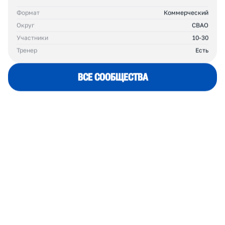
028
67
Д
Р
У
Г
И
Е
К
Л
У
Б
Ы
В
С
В
А
О
PAWS RUNNING CLUB
Можем! У нас лапки
Формат
Коммерческий
Округ
СВАО
Участники
10-30
Тренер
Есть
ВСЕ СООБЩЕСТВА