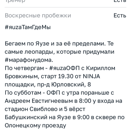
Формат участия
Некоммерческий
Округ
СВАО
Численность спортсменов
100-150
Тренерский штаб и команда
8
Тренер
Есть
Воскресные пробежки
Есть
#яuzaТамГдеМы
Бегаем по Яузе и за её пределами. Те
самые леопарды, которые придумали