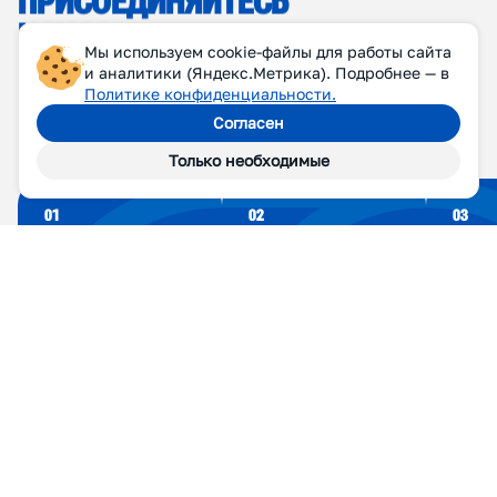
Мы используем cookie-файлы для работы сайта
и аналитики (Яндекс.Метрика). Подробнее — в
Политике конфиденциальности.
Согласен
Только необходимые
П
Р
И
С
О
Е
Д
И
Н
Я
Й
Т
Е
С
Ь
К
Н
А
М
Принимаем в Союз беговые клубы,
беговые сообщества и организаторов
беговых мероприятий Москвы
и Московской области.
01
02
03