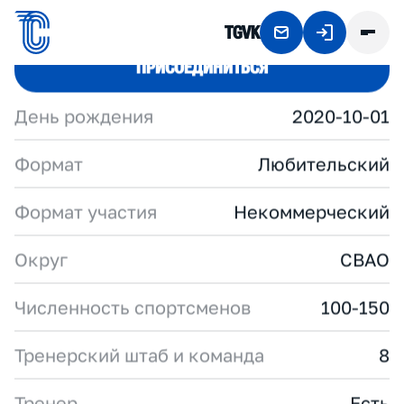
TG
VK
#
Я
U
Z
A
R
U
N
TG
SITE
ПРИСОЕДИНИТЬСЯ
День рождения
2020-10-01
Формат
Любительский