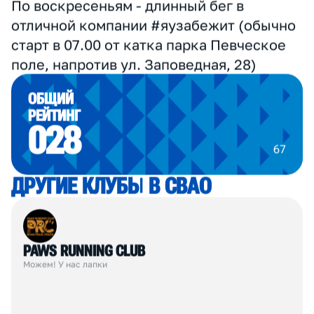
#марафонудома.
По четвергам - #яuzaОФП с Кириллом
Бровкиным, старт 19.30 от NINJA
площадки, пр-д Юрловский, 8
По субботам - ОФП с утра пораньше с
Андреем Евстигнеевым в 8:00 у входа на
стадион Свиблово и 5 вёрст
Бабушкинский на Яузе в 9:00 в сквере по
Олонецкому проезду
По воскресеньям - длинный бег в
отличной компании #яузабежит (обычно
старт в 07.00 от катка парка Певческое
поле, напротив ул. Заповедная, 28)
ОБЩИЙ
РЕЙТИНГ