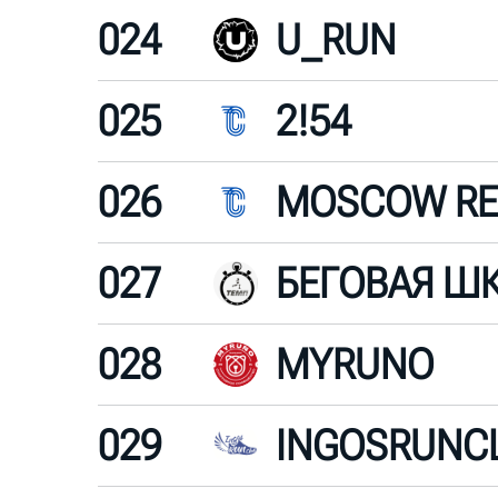
024
U_RUN
025
2!54
026
027
БЕГОВАЯ Ш
028
MYRUNO
029
INGOSRUNC