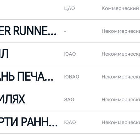
ЦАО
Коммерческий
MOSKVA RIVER RUNNERS
-
Некоммерческ
ЙЛ
ЮАО
Некоммерческ
С95 ПРИСТАНЬ ПЕЧАТНИКИ
ЮВАО
Некоммерческ
ИЛЯХ
ЗАО
Некоммерческ
ПОНЧИК ПАРТИ РАННЕРС
ЮАО
Некоммерческ