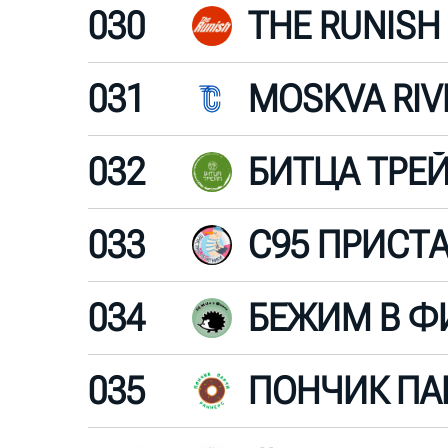
030
THE RUNISH
031
032
БИТЦА ТРЕ
033
034
БЕЖИМ В Ф
035