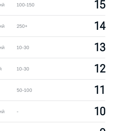
15
ий
100-150
14
ий
250+
13
ий
10-30
12
й
10-30
11
50-100
10
ий
-