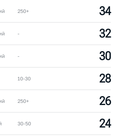
34
ий
250+
32
ий
-
30
ий
-
28
10-30
26
ий
250+
24
й
30-50