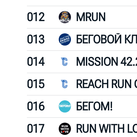
012
MRUN
013
014
MISSION 42.
015
REACH RUN 
016
БЕГОМ!
017
RUN WITH L