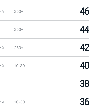
46
ий
250+
44
250+
42
ий
250+
40
ий
10-30
38
-
36
ий
10-30