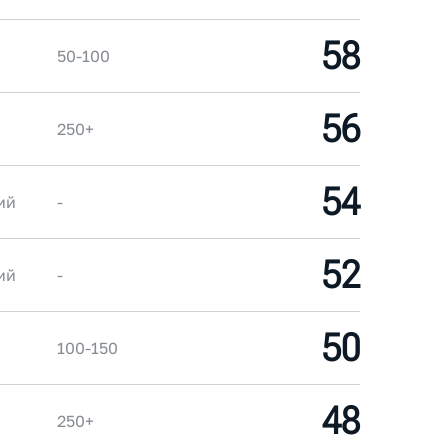
58
50-100
56
250+
54
ий
-
52
ий
-
50
100-150
48
250+