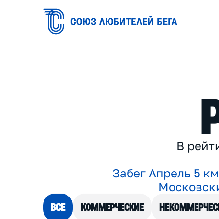
В
р
е
й
т
З
а
б
е
г
А
п
р
е
л
ь
5
к
м
М
о
с
к
о
в
с
к
ВСЕ
КОММЕРЧЕСКИЕ
НЕКОММЕРЧЕС