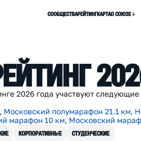
СООБЩЕСТВА
РЕЙТИНГ
КАРТА
О СОЮЗЕ
Р
Е
Й
Т
И
Н
Г
2
0
2
и
н
г
е
2
0
2
6
г
о
д
а
у
ч
а
с
т
в
у
ю
т
с
л
е
д
у
ю
щ
и
е
,
М
о
с
к
о
в
с
к
и
й
п
о
л
у
м
а
р
а
ф
о
н
2
1
.
1
к
м
,
Н
и
й
м
а
р
а
ф
о
н
1
0
к
м
,
М
о
с
к
о
в
с
к
и
й
м
а
р
а
КИЕ
КОРПОРАТИВНЫЕ
СТУДЕНЧЕСКИЕ