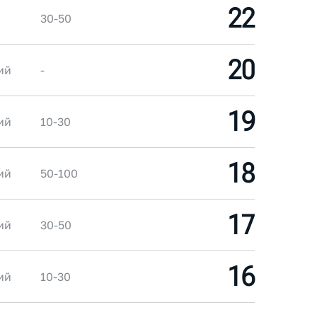
22
30-50
20
ий
-
19
ий
10-30
18
ий
50-100
17
ий
30-50
16
ий
10-30