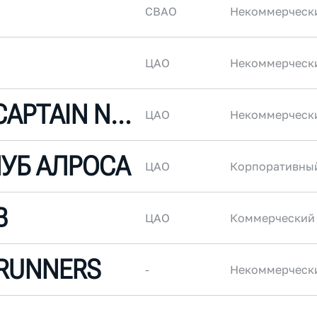
СВАО
Некоммерческ
ЦАО
Некоммерческ
NC//NC (NO CAPTAIN NO CREW)
ЦАО
Некоммерческ
ЛУБ АЛРОСА
ЦАО
Корпоративны
B
ЦАО
Коммерческий
_RUNNERS
-
Некоммерческ