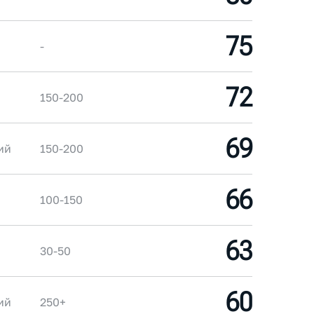
75
-
72
150-200
69
ий
150-200
66
100-150
63
30-50
60
ий
250+