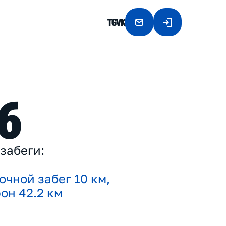
TG
VK
6
з
а
б
е
г
и
:
о
ч
н
о
й
з
а
б
е
г
1
0
к
м
,
ф
о
н
4
2
.
2
к
м