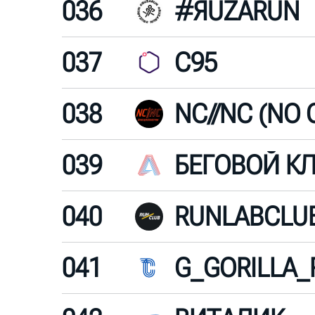
036
#ЯUZARUN
037
C95
038
039
БЕГОВОЙ К
040
RUNLABCLU
041
G_GORILLA