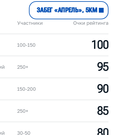
ЗАБЕГ «АПРЕЛЬ», 5КМ
Участники
Очки рейтинга
100
100-150
95
ий
250+
90
150-200
85
250+
80
ий
30-50