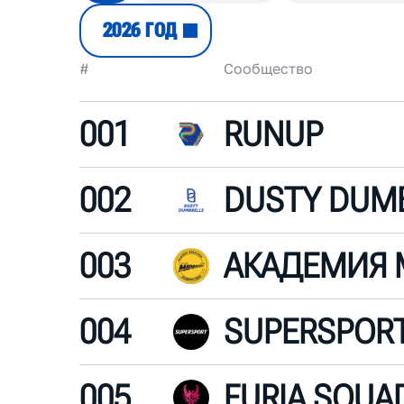
2026 ГОД
#
Сообщество
001
RUNUP
002
003
АКАДЕМИЯ
004
SUPERSPOR
005
FURIA SQUA