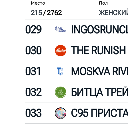
Место
Пол
215
/
2762
ЖЕН
СКИ
029
INGOSRUNC
030
THE RUNISH
031
032
БИТЦА ТРЕ
033