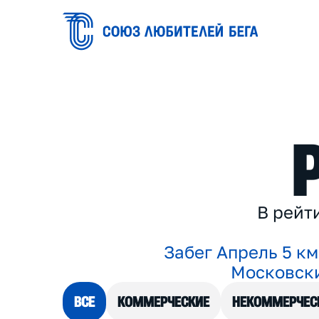
В
р
е
й
т
З
а
б
е
г
А
п
р
е
л
ь
5
к
м
М
о
с
к
о
в
с
к
ВСЕ
КОММЕРЧЕСКИЕ
НЕКОММЕРЧЕС