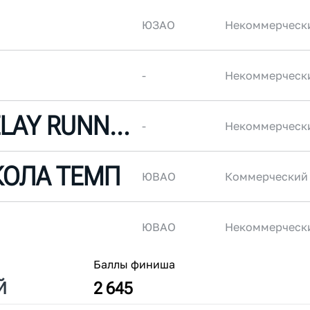
ЮЗАО
Некоммерческ
-
Некоммерческ
MOSCOW RELAY RUNNING CLUB
-
Некоммерческ
КОЛА ТЕМП
ЮВАО
Коммерческий
ЮВАО
Некоммерческ
Баллы финиша
Й
2 645