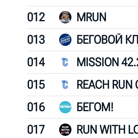
012
MRUN
013
014
MISSION 42.
015
REACH RUN 
016
БЕГОМ!
017
RUN WITH L