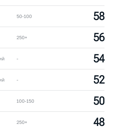
58
50-100
56
250+
54
ий
-
52
ий
-
50
100-150
48
250+