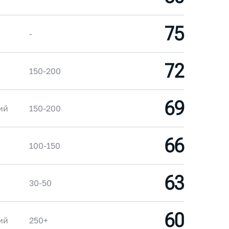
75
-
72
150-200
69
ий
150-200
66
100-150
63
30-50
60
ий
250+