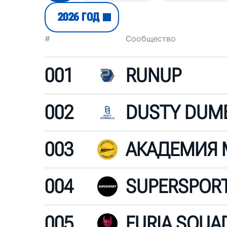
2026 ГОД
#
Сообщество
001
RUNUP
002
003
АКАДЕМИЯ
004
SUPERSPOR
005
FURIA SQUA