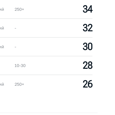
34
ий
250+
32
ий
-
30
ий
-
28
10-30
26
ий
250+