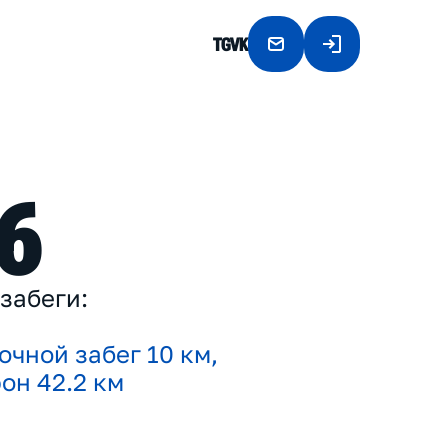
TG
VK
6
з
а
б
е
г
и
:
о
ч
н
о
й
з
а
б
е
г
1
0
к
м
,
ф
о
н
4
2
.
2
к
м