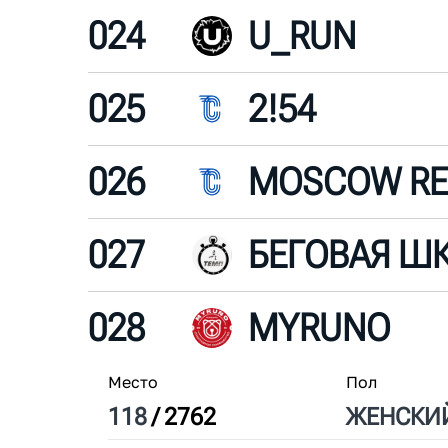
024
U_RUN
025
2!54
026
027
БЕГОВАЯ Ш
028
MYRUNO
Место
Пол
118
/
2762
ЖЕН
СКИ