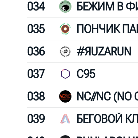
034
БЕЖИМ В Ф
035
036
#ЯUZARUN
037
C95
038
039
БЕГОВОЙ К