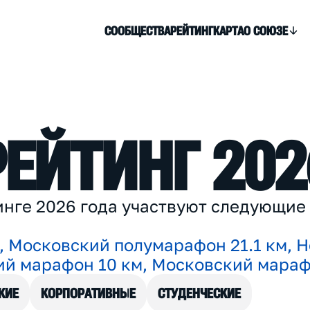
СООБЩЕСТВА
РЕЙТИНГ
КАРТА
О СОЮЗЕ
Р
Е
Й
Т
И
Н
Г
2
0
2
и
н
г
е
2
0
2
6
г
о
д
а
у
ч
а
с
т
в
у
ю
т
с
л
е
д
у
ю
щ
и
е
,
М
о
с
к
о
в
с
к
и
й
п
о
л
у
м
а
р
а
ф
о
н
2
1
.
1
к
м
,
Н
и
й
м
а
р
а
ф
о
н
1
0
к
м
,
М
о
с
к
о
в
с
к
и
й
м
а
р
а
КИЕ
КОРПОРАТИВНЫЕ
СТУДЕНЧЕСКИЕ