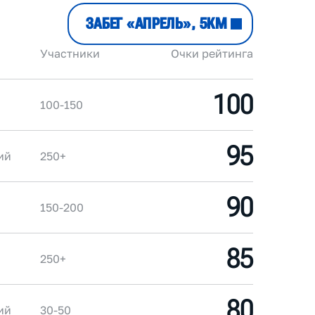
ЗАБЕГ «АПРЕЛЬ», 5КМ
Участники
Очки рейтинга
100
100-150
95
ий
250+
90
150-200
85
250+
80
ий
30-50