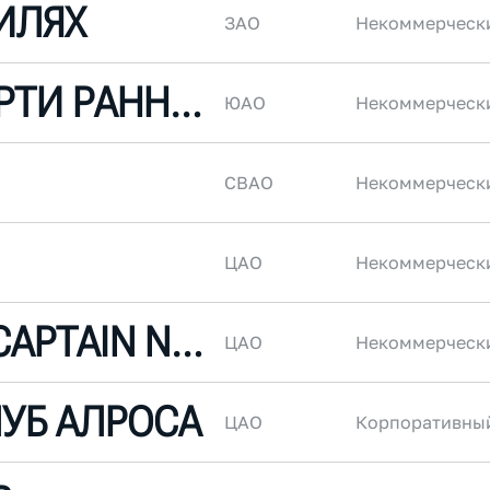
ИЛЯХ
ЗАО
Некоммерческ
ПОНЧИК ПАРТИ РАННЕРС
ЮАО
Некоммерческ
СВАО
Некоммерческ
ЦАО
Некоммерческ
NC//NC (NO CAPTAIN NO CREW)
ЦАО
Некоммерческ
ЛУБ АЛРОСА
ЦАО
Корпоративны