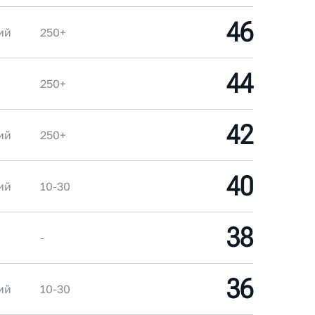
46
ий
250+
44
250+
42
ий
250+
40
ий
10-30
38
-
36
ий
10-30