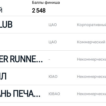
Баллы финиша
Й
2 548
LUB
ЦАО
Корпоративны
ЦАО
Коммерческий
MOSKVA RIVER RUNNERS
-
Некоммерческ
ЙЛ
ЮАО
Некоммерческ
С95 ПРИСТАНЬ ПЕЧАТНИКИ
ЮВАО
Некоммерческ