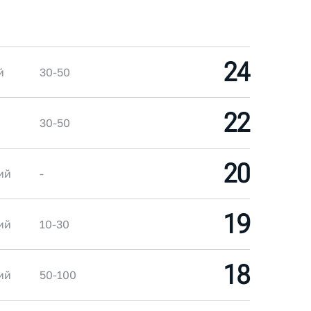
24
й
30-50
22
30-50
20
ий
-
19
ий
10-30
18
ий
50-100