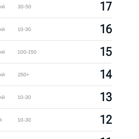
17
ий
30-50
16
ий
10-30
15
ий
100-150
14
ий
250+
13
ий
10-30
12
й
10-30