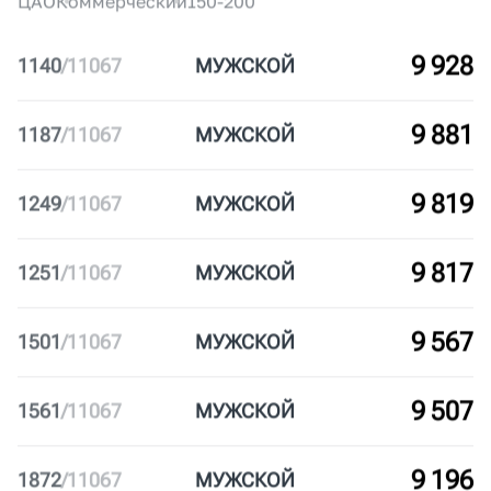
002
ROSATOM RUNNING CLUB
95
ЦАО
Корпоративный
250+
003
X5RUN
90
ЦАО
Корпоративный
250+
004
ФАНАТИК СКВАД
85
ЦАО
Некоммерческий
150-200
005
АКАДЕМИЯ МАРАФОНА
80
ЦАО
Коммерческий
150-200
9 928
1140
/
11067
МУЖ
СКОЙ