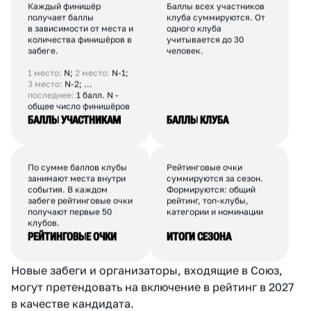
009
U_RUN
66
ЮЗАО
Некоммерческий
250+
010
RUNUP
63
ЦАО
Коммерческий
100-150
ПОКАЗАТЬ ЕЩЕ
К
А
К
С
Ч
И
Т
А
Е
Т
С
Я
Р
Е
Й
Т
И
Н
Г
Каждый финишёр
Баллы всех участников
получает баллы
клуба суммируются. От
в зависимости от места и
одного клуба
количества финишёров в
учитывается до 30
забеге.
человек.