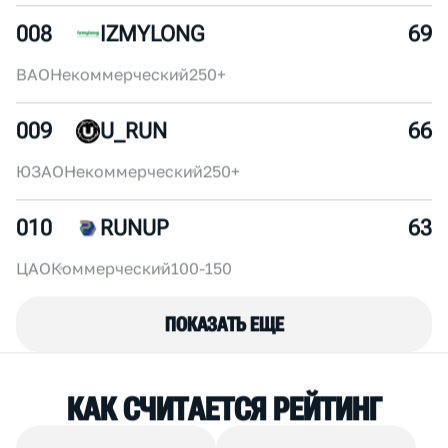
1 366
2829
/
4194
ЖЕН
СКИЙ
1 346
2849
/
4194
ЖЕН
СКИЙ
1 014
3181
/
4194
ЖЕН
СКИЙ
006
FURIA SQUAD
75
ЦАО
Некоммерческий
30-50
007
SUPERSPORT
72
ЦАО
Коммерческий
250+
008
IZMYLONG
69
ВАО
Некоммерческий
250+