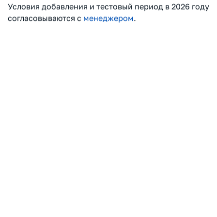
1 место:
N;
2 место:
N-1;
3 место:
N-2; ...
последнее:
1 балл. N -
общее число финишёров
БАЛЛЫ УЧАСТНИКАМ
БАЛЛЫ КЛУБА
По сумме баллов клубы
Рейтинговые очки
занимают места внутри
суммируются за сезон.
события. В каждом
Формируются: общий
забеге рейтинговые очки
рейтинг, топ-клубы,
получают первые 50
категории и номинации
клубов.
РЕЙТИНГОВЫЕ ОЧКИ
ИТОГИ СЕЗОНА
Новые забеги и организаторы, входящие в Союз,
могут претендовать на включение в рейтинг в 2027
в качестве кандидата.
Условия добавления и тестовый период в 2026 году
согласовываются с
менеджером
.