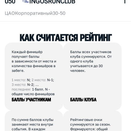
049
КРУЖОК БЕГА
2
ВАО
Коммерческий
10-30
050
INGOSRUNCLUB
1
ЦАО
Корпоративный
30-50
К
А
К
С
Ч
И
Т
А
Е
Т
С
Я
Р
Е
Й
Т
И
Н
Г
Каждый финишёр
Баллы всех участников
получает баллы
клуба суммируются. От
в зависимости от места и
одного клуба
количества финишёров в
учитывается до 30
забеге.
человек.
1 место:
N;
2 место:
N-1;
3 место:
N-2; ...
последнее:
1 балл. N -