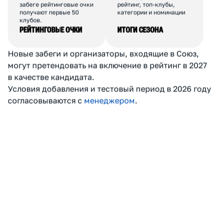
общее число финишёров
БАЛЛЫ УЧАСТНИКАМ
БАЛЛЫ КЛУБА
По сумме баллов клубы
Рейтинговые очки
занимают места внутри
суммируются за сезон.
события. В каждом
Формируются: общий
забеге рейтинговые очки
рейтинг, топ-клубы,
получают первые 50
категории и номинации
клубов.
РЕЙТИНГОВЫЕ ОЧКИ
ИТОГИ СЕЗОНА
Новые забеги и организаторы, входящие в Союз,
могут претендовать на включение в рейтинг в 2027
в качестве кандидата.
Условия добавления и тестовый период в 2026 году
согласовываются с
менеджером
.