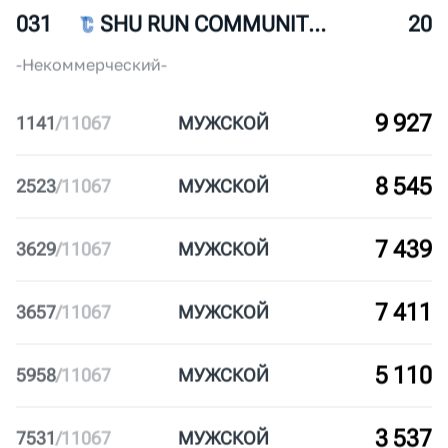
030
СЕВЕРНЫЙ ЧЕЛОВЕК МОСКВА
22
ЮЗАО
Некоммерческий
30-50
031
SHU RUN COMMUNITY (MSK)
20
-
Некоммерческий
-
9 927
1141
/
11067
МУЖ
СКОЙ
8 545
2523
/
11067
МУЖ
СКОЙ
7 439
3629
/
11067
МУЖ
СКОЙ
7 411
3657
/
11067
МУЖ
СКОЙ