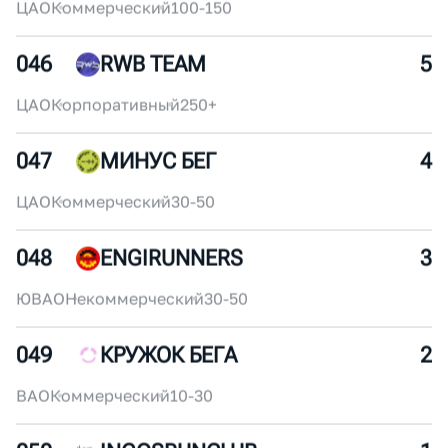
ЮАО
Некоммерческий
30-50
045
UNITY
6
ЦАО
Коммерческий
100-150
046
RWB TEAM
5
ЦАО
Корпоративный
250+
047
МИНУС БЕГ
4
ЦАО
Коммерческий
30-50
048
ENGIRUNNERS
3
ЮВАО
Некоммерческий
30-50