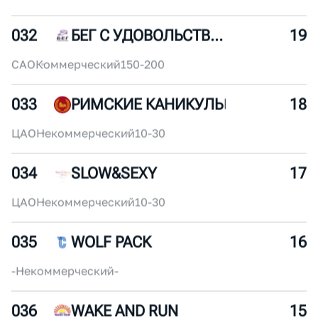
5 110
5958
/
11067
МУЖ
СКОЙ
3 537
7531
/
11067
МУЖ
СКОЙ
032
БЕГ С УДОВОЛЬСТВИЕМ
19
САО
Коммерческий
150-200
033
РИМСКИЕ КАНИКУЛЫ
18
ЦАО
Некоммерческий
10-30
034
SLOW&SEXY
17
ЦАО
Некоммерческий
10-30