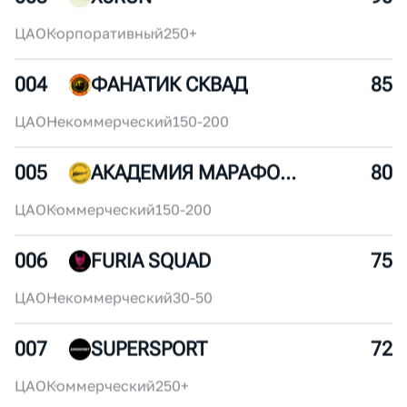
002
ROSATOM RUNNING CLUB
95
ЦАО
Корпоративный
250+
003
X5RUN
90
ЦАО
Корпоративный
250+
004
ФАНАТИК СКВАД
85
ЦАО
Некоммерческий
150-200
005
АКАДЕМИЯ МАРАФОНА
80
ЦАО
Коммерческий
150-200
006
FURIA SQUAD
75