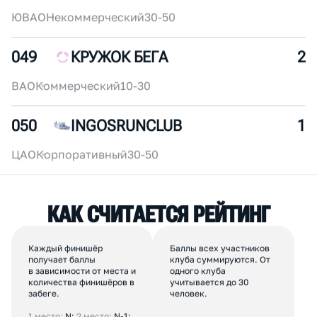
047
МИНУС БЕГ
4
ЦАО
Коммерческий
30-50
048
ENGIRUNNERS
3
ЮВАО
Некоммерческий
30-50
049
КРУЖОК БЕГА
2
ВАО
Коммерческий
10-30
050
INGOSRUNCLUB
1
ЦАО
Корпоративный
30-50
К
А
К
С
Ч
И
Т
А
Е
Т
С
Я
Р
Е
Й
Т
И
Н
Г