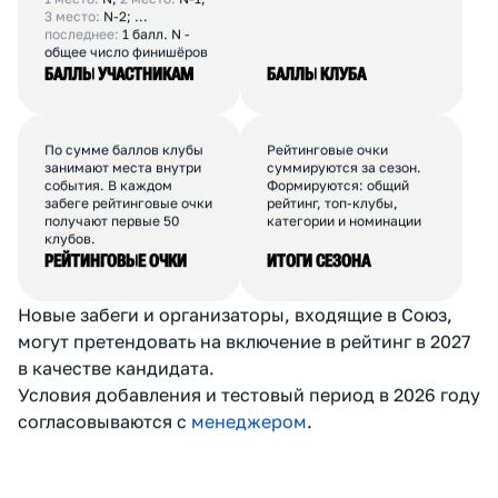
Каждый финишёр
Баллы всех участников
получает баллы
клуба суммируются. От
в зависимости от места и
одного клуба
количества финишёров в
учитывается до 30
забеге.
человек.
1 место:
N;
2 место:
N-1;
3 место:
N-2; ...
последнее:
1 балл. N -
общее число финишёров
БАЛЛЫ УЧАСТНИКАМ
БАЛЛЫ КЛУБА
По сумме баллов клубы
Рейтинговые очки
занимают места внутри
суммируются за сезон.
события. В каждом
Формируются: общий
забеге рейтинговые очки
рейтинг, топ-клубы,
получают первые 50
категории и номинации
клубов.
РЕЙТИНГОВЫЕ ОЧКИ
ИТОГИ СЕЗОНА
Новые забеги и организаторы, входящие в Союз,