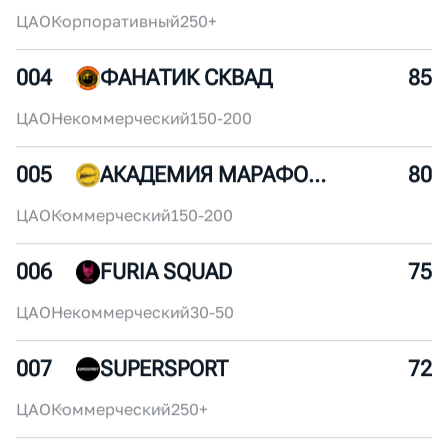
002
ROSATOM RUNNING CLUB
95
ЦАО
Корпоративный
250+
003
X5RUN
90
ЦАО
Корпоративный
250+
004
ФАНАТИК СКВАД
85
ЦАО
Некоммерческий
150-200
005
АКАДЕМИЯ МАРАФОНА
80
ЦАО
Коммерческий
150-200
006
FURIA SQUAD
75