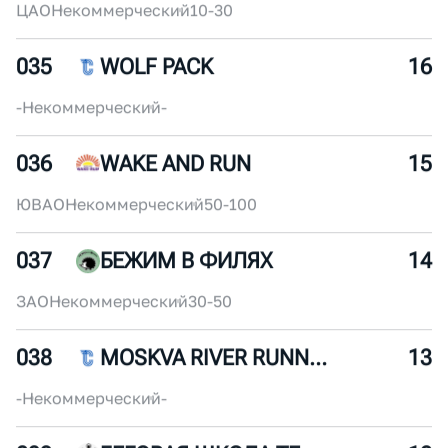
033
РИМСКИЕ КАНИКУЛЫ
18
ЦАО
Некоммерческий
10-30
034
SLOW&SEXY
17
ЦАО
Некоммерческий
10-30
035
WOLF PACK
16
-
Некоммерческий
-
036
WAKE AND RUN
15
ЮВАО
Некоммерческий
50-100
037
БЕЖИМ В ФИЛЯХ
14
ЗАО
Некоммерческий
30-50