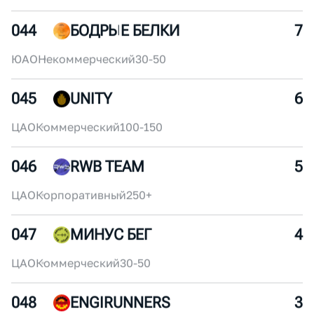
-
Некоммерческий
-
043
2!54
8
-
Некоммерческий
-
044
БОДРЫЕ БЕЛКИ
7
ЮАО
Некоммерческий
30-50
045
UNITY
6
ЦАО
Коммерческий
100-150
046
RWB TEAM
5
ЦАО
Корпоративный
250+