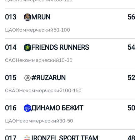
011
MYRUNO
60
ЮВАО
Некоммерческий
250+
012
БЕГОМ!
58
ЦАО
Коммерческий
100-150
013
MRUN
56
ЦАО
Коммерческий
50-100
014
FRIENDS RUNNERS
54
САО
Некоммерческий
10-30
015
#ЯUZARUN
52
СВАО
Некоммерческий
100-150