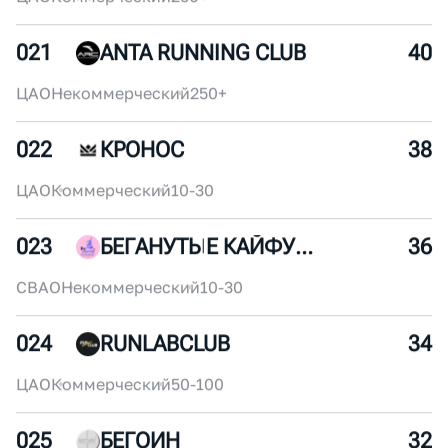
2 240
1955
/
4194
ЖЕН
СКИЙ
020
RUN WITH LOVE
42
ЦАО
Коммерческий
250+
021
ANTA RUNNING CLUB
40
ЦАО
Некоммерческий
250+
022
КРОНОС
38
ЦАО
Коммерческий
10-30
023
БЕГАНУТЫЕ КАЙФУШНИКИ
36
СВАО
Некоммерческий
10-30