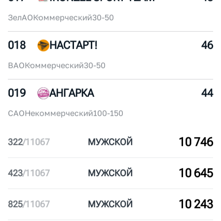
016
ДИНАМО БЕЖИТ
50
ЦАО
Некоммерческий
30-50
017
IRONZEL SPORT TEAM
48
ЗелАО
Коммерческий
30-50
018
НАСТАРТ!
46
ВАО
Коммерческий
30-50
019
АНГАРКА
44
САО
Некоммерческий
100-150
10 746
322
/
11067
МУЖ
СКОЙ