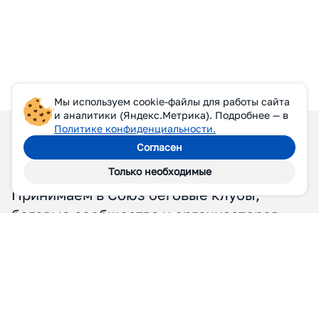
Мы используем cookie-файлы для работы сайта
и аналитики (Яндекс.Метрика). Подробнее — в
Политике конфиденциальности.
Согласен
Только необходимые
П
Р
И
С
О
Е
Д
И
Н
Я
Й
Т
Е
С
Ь
К
Н
А
М
Принимаем в Союз беговые клубы,
беговые сообщества и организаторов