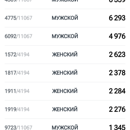
ЦАО
Некоммерческий
10-30
8 655
2413
/
11067
МУЖ
СКОЙ
6 559
4509
/
11067
МУЖ
СКОЙ
6 293
4775
/
11067
МУЖ
СКОЙ
4 976
6092
/
11067
МУЖ
СКОЙ
2 623
1572
/
4194
ЖЕН
СКИЙ
2 378
1817
/
4194
ЖЕН
СКИЙ