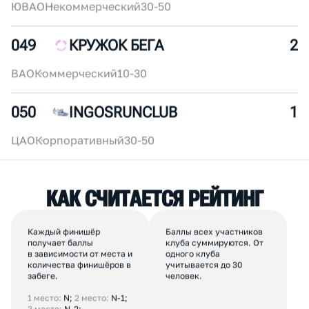
047
МИНУС БЕГ
4
ЦАО
Коммерческий
30-50
048
ENGIRUNNERS
3
ЮВАО
Некоммерческий
30-50
049
КРУЖОК БЕГА
2
ВАО
Коммерческий
10-30
050
INGOSRUNCLUB
1
ЦАО
Корпоративный
30-50
К
А
К
С
Ч
И
Т
А
Е
Т
С
Я
Р
Е
Й
Т
И
Н
Г