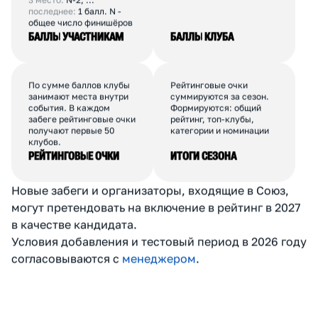
Каждый финишёр
Баллы всех участников
получает баллы
клуба суммируются. От
в зависимости от места и
одного клуба
количества финишёров в
учитывается до 30
забеге.
человек.
1 место:
N;
2 место:
N-1;
3 место:
N-2; ...
последнее:
1 балл. N -
общее число финишёров
БАЛЛЫ УЧАСТНИКАМ
БАЛЛЫ КЛУБА
По сумме баллов клубы
Рейтинговые очки
занимают места внутри
суммируются за сезон.
события. В каждом
Формируются: общий
забеге рейтинговые очки
рейтинг, топ-клубы,
получают первые 50
категории и номинации
клубов.
РЕЙТИНГОВЫЕ ОЧКИ
ИТОГИ СЕЗОНА
Новые забеги и организаторы, входящие в Союз,