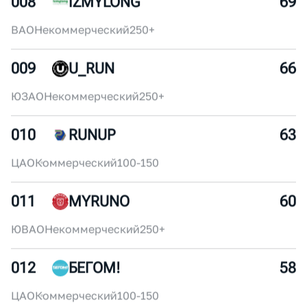
ЦАО
Некоммерческий
30-50
007
SUPERSPORT
72
ЦАО
Коммерческий
250+
008
IZMYLONG
69
ВАО
Некоммерческий
250+
009
U_RUN
66
ЮЗАО
Некоммерческий
250+
010
RUNUP
63
ЦАО
Коммерческий
100-150