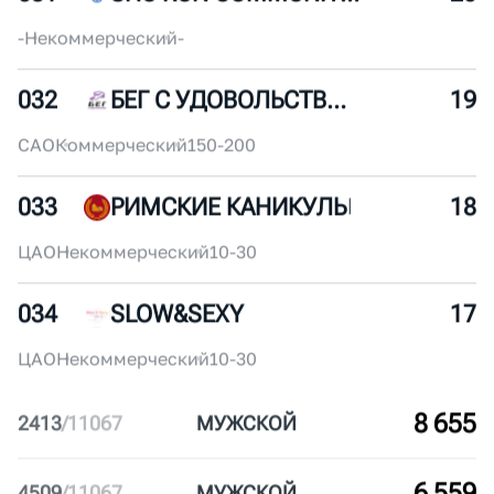
030
СЕВЕРНЫЙ ЧЕЛОВЕК МОСКВА
22
ЮЗАО
Некоммерческий
30-50
031
SHU RUN COMMUNITY (MSK)
20
-
Некоммерческий
-
032
БЕГ С УДОВОЛЬСТВИЕМ
19
САО
Коммерческий
150-200
033
РИМСКИЕ КАНИКУЛЫ
18
ЦАО
Некоммерческий
10-30
034
SLOW&SEXY
17