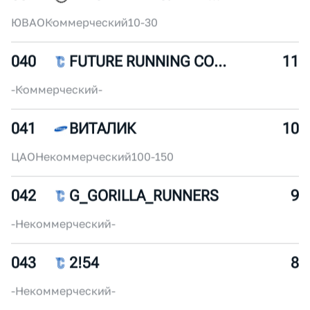
038
MOSKVA RIVER RUNNERS
13
-
Некоммерческий
-
039
БЕГОВАЯ ШКОЛА ТЕМП
12
ЮВАО
Коммерческий
10-30
040
FUTURE RUNNING COMMUNITY
11
-
Коммерческий
-
041
ВИТАЛИК
10
ЦАО
Некоммерческий
100-150
042
G_GORILLA_RUNNERS
9