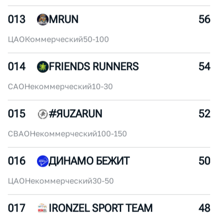
011
MYRUNO
60
ЮВАО
Некоммерческий
250+
012
БЕГОМ!
58
ЦАО
Коммерческий
100-150
013
MRUN
56
ЦАО
Коммерческий
50-100
014
FRIENDS RUNNERS
54
САО
Некоммерческий
10-30
015
#ЯUZARUN
52
СВАО
Некоммерческий
100-150