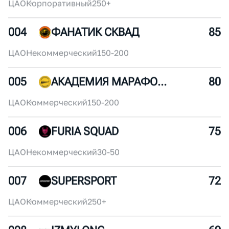
002
ROSATOM RUNNING CLUB
95
ЦАО
Корпоративный
250+
003
X5RUN
90
ЦАО
Корпоративный
250+
004
ФАНАТИК СКВАД
85
ЦАО
Некоммерческий
150-200
005
АКАДЕМИЯ МАРАФОНА
80
ЦАО
Коммерческий
150-200
006
FURIA SQUAD
75