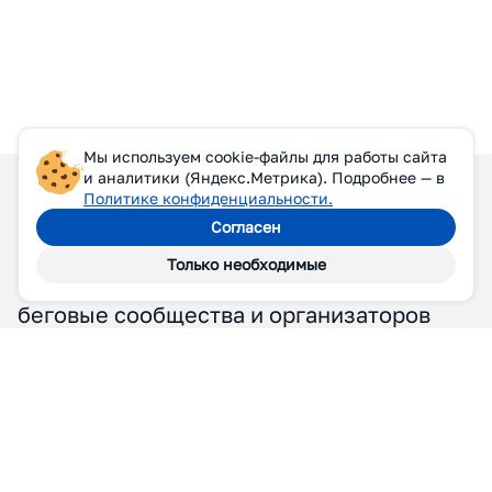
Мы используем cookie-файлы для работы сайта
и аналитики (Яндекс.Метрика). Подробнее — в
Политике конфиденциальности.
Согласен
Только необходимые
П
Р
И
С
О
Е
Д
И
Н
Я
Й
Т
Е
С
Ь
К
Н
А
М
Принимаем в Союз беговые клубы,
беговые сообщества и организаторов