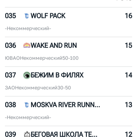
2 284
1911
/
4194
ЖЕН
СКИЙ
2 276
1919
/
4194
ЖЕН
СКИЙ
1 345
9723
/
11067
МУЖ
СКОЙ
035
WOLF PACK
16
-
Некоммерческий
-
036
WAKE AND RUN
15
ЮВАО
Некоммерческий
50-100
037
БЕЖИМ В ФИЛЯХ
14
ЗАО
Некоммерческий
30-50