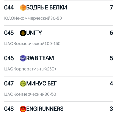
-
Некоммерческий
-
043
2!54
8
-
Некоммерческий
-
044
БОДРЫЕ БЕЛКИ
7
ЮАО
Некоммерческий
30-50
045
UNITY
6
ЦАО
Коммерческий
100-150
046
RWB TEAM
5
ЦАО
Корпоративный
250+