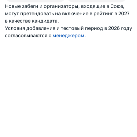
общее число финишёров
БАЛЛЫ УЧАСТНИКАМ
БАЛЛЫ КЛУБА
По сумме баллов клубы
Рейтинговые очки
занимают места внутри
суммируются за сезон.
события. В каждом
Формируются: общий
забеге рейтинговые очки
рейтинг, топ-клубы,
получают первые 50
категории и номинации
клубов.
РЕЙТИНГОВЫЕ ОЧКИ
ИТОГИ СЕЗОНА
Новые забеги и организаторы, входящие в Союз,
могут претендовать на включение в рейтинг в 2027
в качестве кандидата.
Условия добавления и тестовый период в 2026 году
согласовываются с
менеджером
.