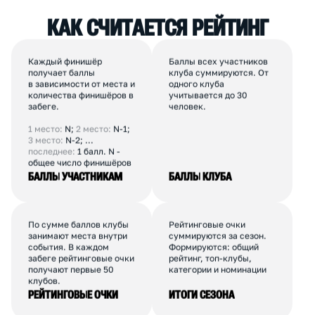
049
КРУЖОК БЕГА
2
ВАО
Коммерческий
10-30
050
INGOSRUNCLUB
1
ЦАО
Корпоративный
30-50
К
А
К
С
Ч
И
Т
А
Е
Т
С
Я
Р
Е
Й
Т
И
Н
Г
Каждый финишёр
Баллы всех участников
получает баллы
клуба суммируются. От
в зависимости от места и
одного клуба
количества финишёров в
учитывается до 30
забеге.
человек.
1 место:
N;
2 место:
N-1;
3 место:
N-2; ...
последнее:
1 балл. N -