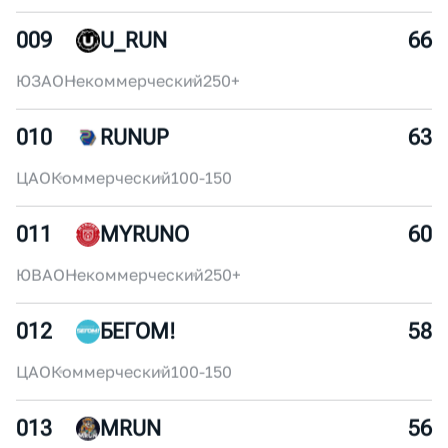
ЦАО
Некоммерческий
30-50
007
SUPERSPORT
72
ЦАО
Коммерческий
250+
008
IZMYLONG
69
ВАО
Некоммерческий
250+
009
U_RUN
66
ЮЗАО
Некоммерческий
250+
010
RUNUP
63
ЦАО
Коммерческий
100-150