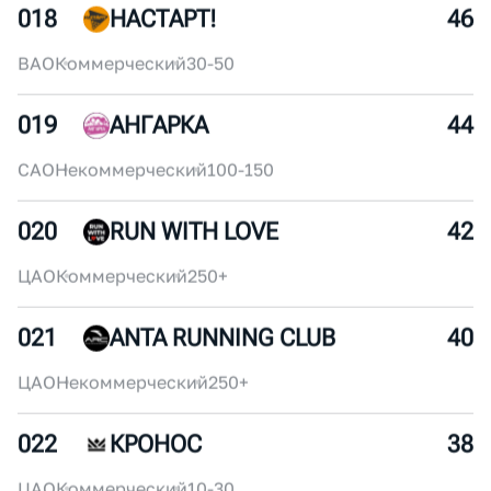
016
ДИНАМО БЕЖИТ
50
ЦАО
Некоммерческий
30-50
017
IRONZEL SPORT TEAM
48
ЗелАО
Коммерческий
30-50
018
НАСТАРТ!
46
ВАО
Коммерческий
30-50
019
АНГАРКА
44
САО
Некоммерческий
100-150
020
RUN WITH LOVE
42