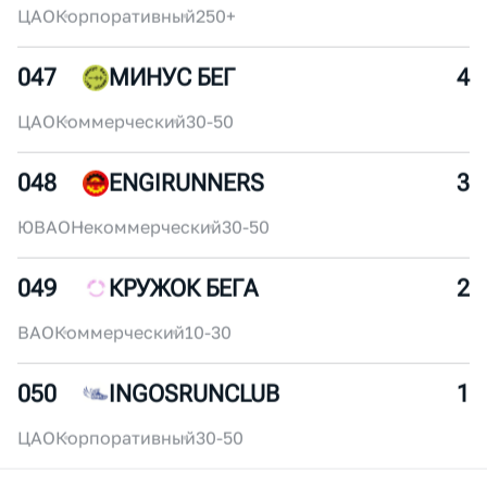
ЮАО
Некоммерческий
30-50
045
UNITY
6
ЦАО
Коммерческий
100-150
046
RWB TEAM
5
ЦАО
Корпоративный
250+
047
МИНУС БЕГ
4
ЦАО
Коммерческий
30-50
048
ENGIRUNNERS
3
ЮВАО
Некоммерческий
30-50