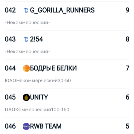
ЮВАО
Коммерческий
10-30
040
FUTURE RUNNING COMMUNITY
11
-
Коммерческий
-
041
ВИТАЛИК
10
ЦАО
Некоммерческий
100-150
042
G_GORILLA_RUNNERS
9
-
Некоммерческий
-
043
2!54
8
-
Некоммерческий
-
044
БОДРЫЕ БЕЛКИ
7