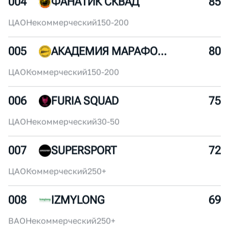
002
ROSATOM RUNNING CLUB
95
ЦАО
Корпоративный
250+
003
X5RUN
90
ЦАО
Корпоративный
250+
004
ФАНАТИК СКВАД
85
ЦАО
Некоммерческий
150-200
005
АКАДЕМИЯ МАРАФОНА
80
ЦАО
Коммерческий
150-200
006
FURIA SQUAD
75