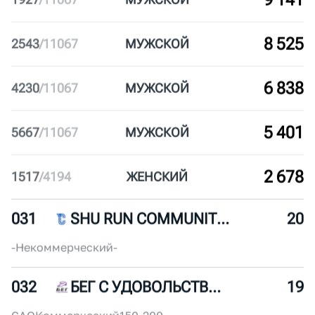
030
СЕВЕРНЫЙ ЧЕЛОВЕК МОСКВА
22
ЮЗАО
Некоммерческий
30-50
9 973
1095
/
11067
МУЖ
СКОЙ
9 141
1927
/
11067
МУЖ
СКОЙ
8 525
2543
/
11067
МУЖ
СКОЙ
6 838
4230
/
11067
МУЖ
СКОЙ
5 401
5667
/
11067
МУЖ
СКОЙ