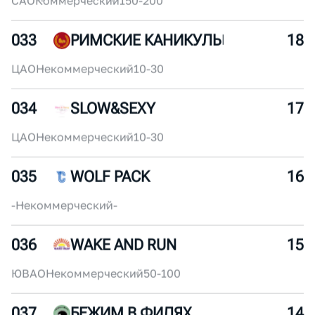
2 678
1517
/
4194
ЖЕН
СКИЙ
031
SHU RUN COMMUNITY (MSK)
20
-
Некоммерческий
-
032
БЕГ С УДОВОЛЬСТВИЕМ
19
САО
Коммерческий
150-200
033
РИМСКИЕ КАНИКУЛЫ
18
ЦАО
Некоммерческий
10-30
034
SLOW&SEXY
17
ЦАО
Некоммерческий
10-30