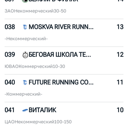
035
WOLF PACK
16
-
Некоммерческий
-
036
WAKE AND RUN
15
ЮВАО
Некоммерческий
50-100
037
БЕЖИМ В ФИЛЯХ
14
ЗАО
Некоммерческий
30-50
038
MOSKVA RIVER RUNNERS
13
-
Некоммерческий
-
039
БЕГОВАЯ ШКОЛА ТЕМП
12