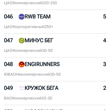
ЮАО
Некоммерческий
30-50
045
UNITY
6
ЦАО
Коммерческий
100-150
046
RWB TEAM
5
ЦАО
Корпоративный
250+
047
МИНУС БЕГ
4
ЦАО
Коммерческий
30-50
048
ENGIRUNNERS
3
ЮВАО
Некоммерческий
30-50