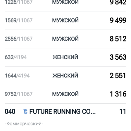
039
БЕГОВАЯ ШКОЛА ТЕМП
12
ЮВАО
Коммерческий
10-30
9 842
1226
/
11067
МУЖ
СКОЙ
9 499
1569
/
11067
МУЖ
СКОЙ
8 512
2556
/
11067
МУЖ
СКОЙ
3 563
632
/
4194
ЖЕН
СКИЙ
2 551
1644
/
4194
ЖЕН
СКИЙ
1 316
9752
/
11067
МУЖ
СКОЙ