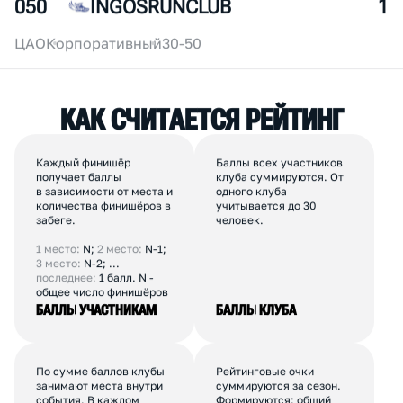
049
КРУЖОК БЕГА
2
ВАО
Коммерческий
10-30
050
INGOSRUNCLUB
1
ЦАО
Корпоративный
30-50
К
А
К
С
Ч
И
Т
А
Е
Т
С
Я
Р
Е
Й
Т
И
Н
Г
Каждый финишёр
Баллы всех участников
получает баллы
клуба суммируются. От
в зависимости от места и
одного клуба
количества финишёров в
учитывается до 30
забеге.
человек.
1 место:
N;
2 место:
N-1;
3 место:
N-2; ...
последнее:
1 балл. N -