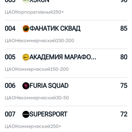
002
ROSATOM RUNNING CLUB
95
ЦАО
Корпоративный
250+
003
X5RUN
90
ЦАО
Корпоративный
250+
004
ФАНАТИК СКВАД
85
ЦАО
Некоммерческий
150-200
005
АКАДЕМИЯ МАРАФОНА
80
ЦАО
Коммерческий
150-200
006
FURIA SQUAD
75