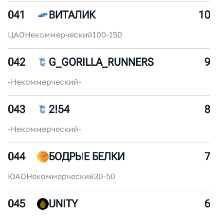
040
FUTURE RUNNING COMMUNITY
11
-
Коммерческий
-
041
ВИТАЛИК
10
ЦАО
Некоммерческий
100-150
042
G_GORILLA_RUNNERS
9
-
Некоммерческий
-
043
2!54
8
-
Некоммерческий
-
044
БОДРЫЕ БЕЛКИ
7