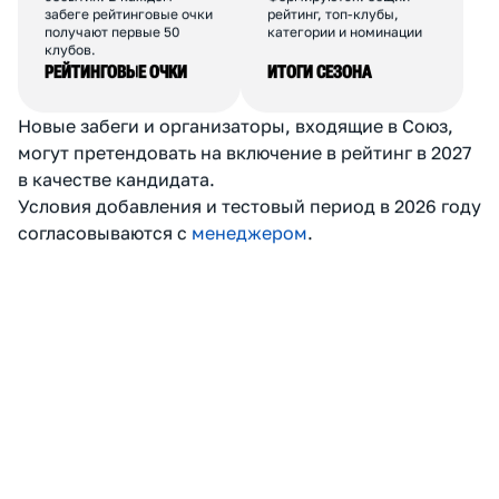
общее число финишёров
БАЛЛЫ УЧАСТНИКАМ
БАЛЛЫ КЛУБА
По сумме баллов клубы
Рейтинговые очки
занимают места внутри
суммируются за сезон.
события. В каждом
Формируются: общий
забеге рейтинговые очки
рейтинг, топ-клубы,
получают первые 50
категории и номинации
клубов.
РЕЙТИНГОВЫЕ ОЧКИ
ИТОГИ СЕЗОНА
Новые забеги и организаторы, входящие в Союз,
могут претендовать на включение в рейтинг в 2027
в качестве кандидата.
Условия добавления и тестовый период в 2026 году
согласовываются с
менеджером
.