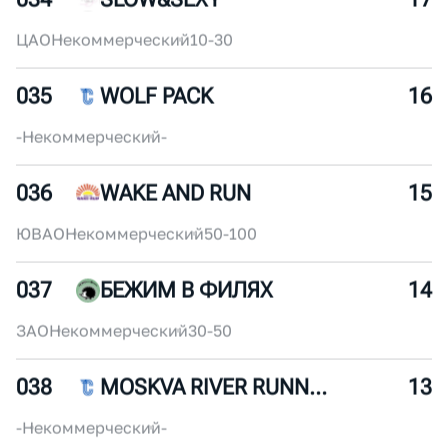
САО
Коммерческий
150-200
033
РИМСКИЕ КАНИКУЛЫ
18
ЦАО
Некоммерческий
10-30
034
SLOW&SEXY
17
ЦАО
Некоммерческий
10-30
035
WOLF PACK
16
-
Некоммерческий
-
036
WAKE AND RUN
15
ЮВАО
Некоммерческий
50-100