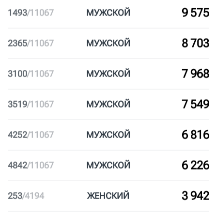
016
ДИНАМО БЕЖИТ
50
ЦАО
Некоммерческий
30-50
10 717
351
/
11067
МУЖ
СКОЙ
9 575
1493
/
11067
МУЖ
СКОЙ
8 703
2365
/
11067
МУЖ
СКОЙ
7 968
3100
/
11067
МУЖ
СКОЙ
7 549
3519
/
11067
МУЖ
СКОЙ