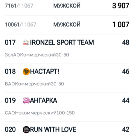
6 816
4252
/
11067
МУЖ
СКОЙ
6 226
4842
/
11067
МУЖ
СКОЙ
3 942
253
/
4194
ЖЕН
СКИЙ
3 907
7161
/
11067
МУЖ
СКОЙ
1 007
10061
/
11067
МУЖ
СКОЙ
017
IRONZEL SPORT TEAM
48
ЗелАО
Коммерческий
30-50
018
НАСТАРТ!
46