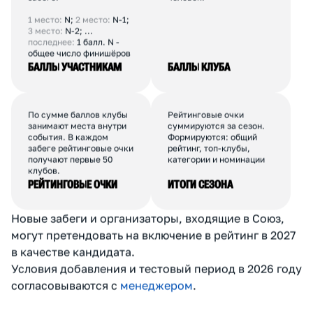
К
А
К
С
Ч
И
Т
А
Е
Т
С
Я
Р
Е
Й
Т
И
Н
Г
Каждый финишёр
Баллы всех участников
получает баллы
клуба суммируются. От
в зависимости от места и
одного клуба
количества финишёров в
учитывается до 30
забеге.
человек.
1 место:
N;
2 место:
N-1;
3 место:
N-2; ...
последнее:
1 балл. N -
общее число финишёров
БАЛЛЫ УЧАСТНИКАМ
БАЛЛЫ КЛУБА
По сумме баллов клубы
Рейтинговые очки
занимают места внутри
суммируются за сезон.
события. В каждом
Формируются: общий
забеге рейтинговые очки
рейтинг, топ-клубы,
получают первые 50
категории и номинации
клубов.
РЕЙТИНГОВЫЕ ОЧКИ
ИТОГИ СЕЗОНА