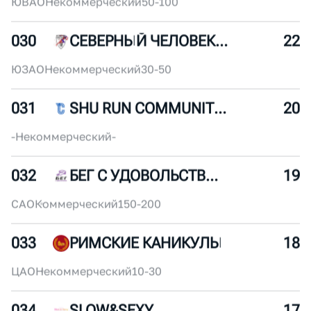
028
ВОСКРЕСЕНЬЕ. БЕГ
26
СЗАО
Некоммерческий
50-100
029
С95 ПРИСТАНЬ ПЕЧАТНИКИ
24
ЮВАО
Некоммерческий
50-100
030
СЕВЕРНЫЙ ЧЕЛОВЕК МОСКВА
22
ЮЗАО
Некоммерческий
30-50
031
SHU RUN COMMUNITY (MSK)
20
-
Некоммерческий
-
032
БЕГ С УДОВОЛЬСТВИЕМ
19