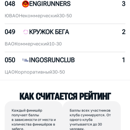
ЦАО
Корпоративный
250+
047
МИНУС БЕГ
4
ЦАО
Коммерческий
30-50
048
ENGIRUNNERS
3
ЮВАО
Некоммерческий
30-50
049
КРУЖОК БЕГА
2
ВАО
Коммерческий
10-30
050
INGOSRUNCLUB
1
ЦАО
Корпоративный
30-50