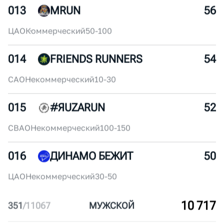
011
MYRUNO
60
ЮВАО
Некоммерческий
250+
012
БЕГОМ!
58
ЦАО
Коммерческий
100-150
013
MRUN
56
ЦАО
Коммерческий
50-100
014
FRIENDS RUNNERS
54
САО
Некоммерческий
10-30
015
#ЯUZARUN
52
СВАО
Некоммерческий
100-150