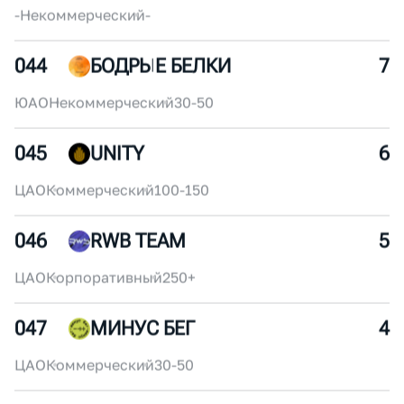
ЦАО
Некоммерческий
100-150
042
G_GORILLA_RUNNERS
9
-
Некоммерческий
-
043
2!54
8
-
Некоммерческий
-
044
БОДРЫЕ БЕЛКИ
7
ЮАО
Некоммерческий
30-50
045
UNITY
6
ЦАО
Коммерческий
100-150
046
RWB TEAM
5