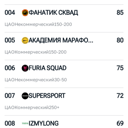
002
ROSATOM RUNNING CLUB
95
ЦАО
Корпоративный
250+
003
X5RUN
90
ЦАО
Корпоративный
250+
004
ФАНАТИК СКВАД
85
ЦАО
Некоммерческий
150-200
005
АКАДЕМИЯ МАРАФОНА
80
ЦАО
Коммерческий
150-200
006
FURIA SQUAD
75