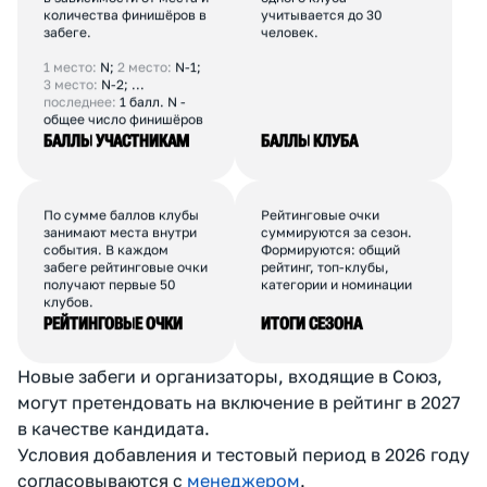
К
А
К
С
Ч
И
Т
А
Е
Т
С
Я
Р
Е
Й
Т
И
Н
Г
Каждый финишёр
Баллы всех участников
получает баллы
клуба суммируются. От
в зависимости от места и
одного клуба
количества финишёров в
учитывается до 30
забеге.
человек.
1 место:
N;
2 место:
N-1;
3 место:
N-2; ...
последнее:
1 балл. N -
общее число финишёров
БАЛЛЫ УЧАСТНИКАМ
БАЛЛЫ КЛУБА
По сумме баллов клубы
Рейтинговые очки
занимают места внутри
суммируются за сезон.
события. В каждом
Формируются: общий
забеге рейтинговые очки
рейтинг, топ-клубы,
получают первые 50
категории и номинации
клубов.
РЕЙТИНГОВЫЕ ОЧКИ
ИТОГИ СЕЗОНА