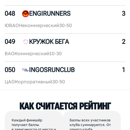
ЦАО
Корпоративный
250+
047
МИНУС БЕГ
4
ЦАО
Коммерческий
30-50
048
ENGIRUNNERS
3
ЮВАО
Некоммерческий
30-50
049
КРУЖОК БЕГА
2
ВАО
Коммерческий
10-30
050
INGOSRUNCLUB
1
ЦАО
Корпоративный
30-50