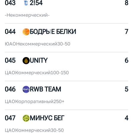
ЦАО
Некоммерческий
100-150
042
G_GORILLA_RUNNERS
9
-
Некоммерческий
-
043
2!54
8
-
Некоммерческий
-
044
БОДРЫЕ БЕЛКИ
7
ЮАО
Некоммерческий
30-50
045
UNITY
6
ЦАО
Коммерческий
100-150
046
RWB TEAM
5