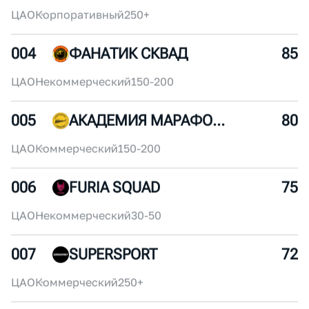
002
ROSATOM RUNNING CLUB
95
ЦАО
Корпоративный
250+
003
X5RUN
90
ЦАО
Корпоративный
250+
004
ФАНАТИК СКВАД
85
ЦАО
Некоммерческий
150-200
005
АКАДЕМИЯ МАРАФОНА
80
ЦАО
Коммерческий
150-200
006
FURIA SQUAD
75