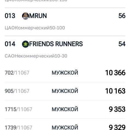
011
MYRUNO
60
ЮВАО
Некоммерческий
250+
012
БЕГОМ!
58
ЦАО
Коммерческий
100-150
013
MRUN
56
ЦАО
Коммерческий
50-100
014
FRIENDS RUNNERS
54
САО
Некоммерческий
10-30
10 366
702
/
11067
МУЖ
СКОЙ