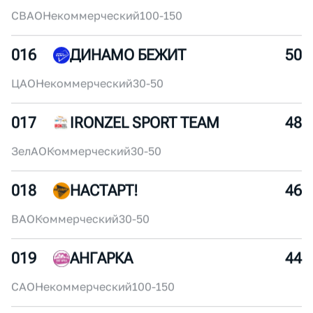
3 423
772
/
4194
ЖЕН
СКИЙ
2 123
2072
/
4194
ЖЕН
СКИЙ
015
#ЯUZARUN
52
СВАО
Некоммерческий
100-150
016
ДИНАМО БЕЖИТ
50
ЦАО
Некоммерческий
30-50
017
IRONZEL SPORT TEAM
48
ЗелАО
Коммерческий
30-50
018
НАСТАРТ!
46