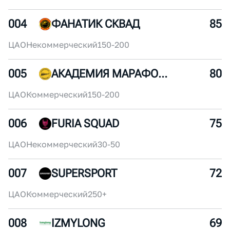
3 730
465
/
4194
ЖЕН
СКИЙ
3 656
7412
/
11067
МУЖ
СКОЙ
3 452
7616
/
11067
МУЖ
СКОЙ
003
X5RUN
90
ЦАО
Корпоративный
250+
004
ФАНАТИК СКВАД
85
ЦАО
Некоммерческий
150-200
005
АКАДЕМИЯ МАРАФОНА
80