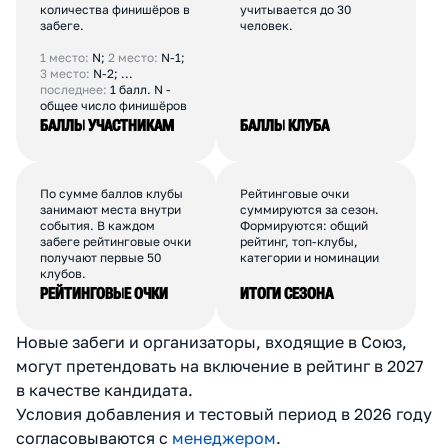
010
RUNUP
63
ЦАО
Коммерческий
100-150
ПОКАЗАТЬ ЕЩЕ
К
А
К
С
Ч
И
Т
А
Е
Т
С
Я
Р
Е
Й
Т
И
Н
Г
Каждый финишёр
Баллы всех участников
получает баллы
клуба суммируются. От
в зависимости от места и
одного клуба
количества финишёров в
учитывается до 30
забеге.
человек.
1 место:
N;
2 место:
N-1;
3 место:
N-2; ...
последнее:
1 балл. N -
общее число финишёров
БАЛЛЫ УЧАСТНИКАМ
БАЛЛЫ КЛУБА