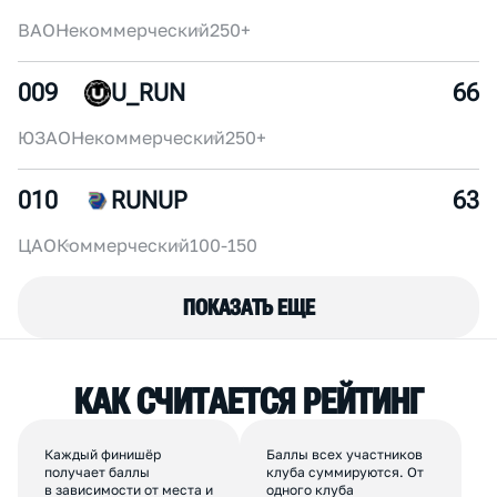
ЦАО
Коммерческий
150-200
006
FURIA SQUAD
75
ЦАО
Некоммерческий
30-50
007
SUPERSPORT
72
ЦАО
Коммерческий
250+
008
IZMYLONG
69
ВАО
Некоммерческий
250+
009
U_RUN
66
ЮЗАО
Некоммерческий
250+