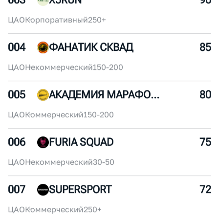
002
ROSATOM RUNNING CLUB
95
ЦАО
Корпоративный
250+
003
X5RUN
90
ЦАО
Корпоративный
250+
004
ФАНАТИК СКВАД
85
ЦАО
Некоммерческий
150-200
005
АКАДЕМИЯ МАРАФОНА
80
ЦАО
Коммерческий
150-200
006
FURIA SQUAD
75