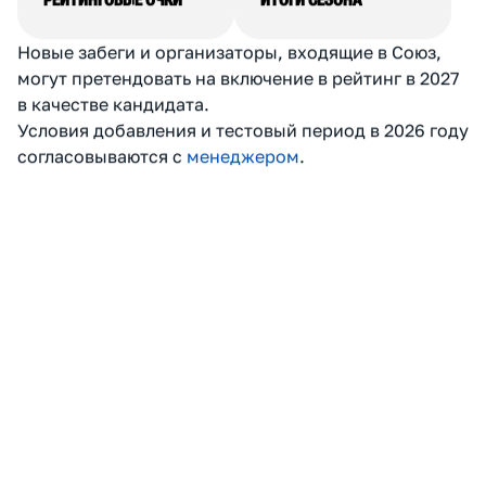
По сумме баллов клубы
Рейтинговые очки
занимают места внутри
суммируются за сезон.
события. В каждом
Формируются: общий
забеге рейтинговые очки
рейтинг, топ-клубы,
получают первые 50
категории и номинации
клубов.
РЕЙТИНГОВЫЕ ОЧКИ
ИТОГИ СЕЗОНА
Новые забеги и организаторы, входящие в Союз,
могут претендовать на включение в рейтинг в 2027
в качестве кандидата.
Условия добавления и тестовый период в 2026 году
согласовываются с
менеджером
.