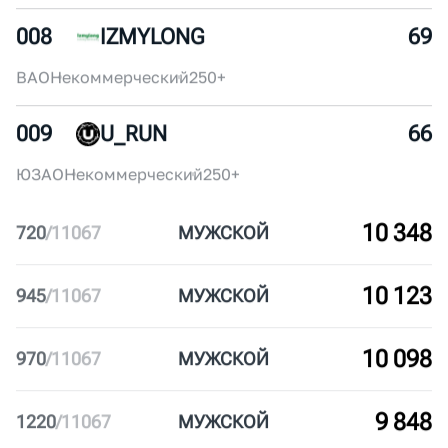
ЦАО
Некоммерческий
30-50
007
SUPERSPORT
72
ЦАО
Коммерческий
250+
008
IZMYLONG
69
ВАО
Некоммерческий
250+
009
U_RUN
66
ЮЗАО
Некоммерческий
250+
10 348
720
/
11067
МУЖ
СКОЙ
10 123
945
/
11067
МУЖ
СКОЙ