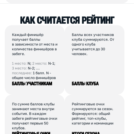
010
RUNUP
63
ЦАО
Коммерческий
100-150
ПОКАЗАТЬ ЕЩЕ
К
А
К
С
Ч
И
Т
А
Е
Т
С
Я
Р
Е
Й
Т
И
Н
Г
Каждый финишёр
Баллы всех участников
получает баллы
клуба суммируются. От
в зависимости от места и
одного клуба
количества финишёров в
учитывается до 30
забеге.
человек.
1 место:
N;
2 место:
N-1;
3 место:
N-2; ...
последнее:
1 балл. N -
общее число финишёров
БАЛЛЫ УЧАСТНИКАМ
БАЛЛЫ КЛУБА