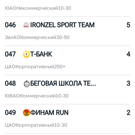
ЮЗАО
Коммерческий
10-30
044
RUNDERGROUND
7
ЦАО
Некоммерческий
30-50
045
ПОНЧИК ПАРТИ РАННЕРС
6
ЮАО
Некоммерческий
10-30
046
IRONZEL SPORT TEAM
5
ЗелАО
Коммерческий
30-50
047
Т-БАНК
4
ЦАО
Корпоративный
250+