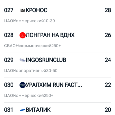
025
БЕГАЕШЬ КАК ДЕВЧОНКА
32
ЦАО
Некоммерческий
30-50
026
ANTA RUNNING CLUB
30
ЦАО
Некоммерческий
250+
027
КРОНОС
28
ЦАО
Коммерческий
10-30
028
ЛОНГРАН НА ВДНХ
26
СВАО
Некоммерческий
250+
029
INGOSRUNCLUB
24
ЦАО
Корпоративный
30-50