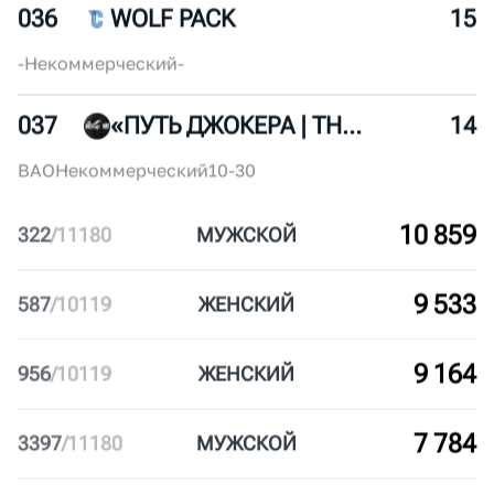
ЦАО
Коммерческий
100-150
035
ИНЖЕНЕРЫ
16
ЮАО
Некоммерческий
30-50
036
WOLF PACK
15
-
Некоммерческий
-
037
«ПУТЬ ДЖОКЕРА | THE JOKER’S WAY»
14
ВАО
Некоммерческий
10-30
10 859
322
/
11180
МУЖ
СКОЙ