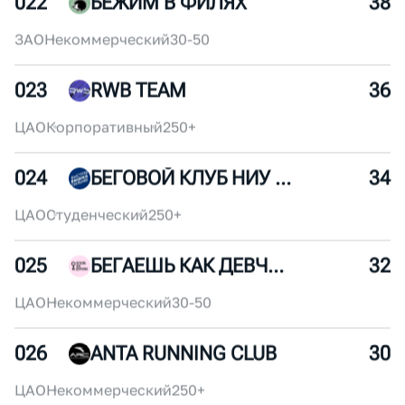
ВАО
Коммерческий
30-50
021
ДИНАМО БЕЖИТ
40
ЦАО
Некоммерческий
30-50
022
БЕЖИМ В ФИЛЯХ
38
ЗАО
Некоммерческий
30-50
023
RWB TEAM
36
ЦАО
Корпоративный
250+
024
БЕГОВОЙ КЛУБ НИУ ВШЭ
34
ЦАО
Студенческий
250+