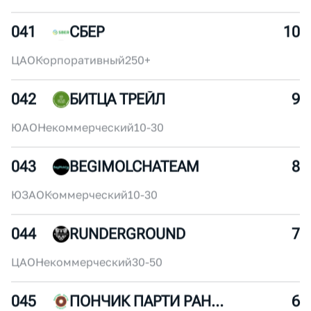
039
СОКОЛЬНИКИ БЕГУТ!
12
ВАО
Некоммерческий
30-50
040
БЕГОВОЙ КЛУБ "КОГДА БЕГАТЬ?"
11
ЦАО
Коммерческий
10-30
041
СБЕР
10
ЦАО
Корпоративный
250+
042
БИТЦА ТРЕЙЛ
9
ЮАО
Некоммерческий
10-30
043
BEGIMOLCHATEAM
8