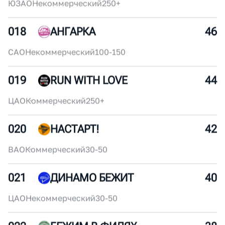
016
FRIENDS RUNNERS
50
САО
Некоммерческий
10-30
017
U_RUN
48
ЮЗАО
Некоммерческий
250+
018
АНГАРКА
46
САО
Некоммерческий
100-150
019
RUN WITH LOVE
44
ЦАО
Коммерческий
250+
020
НАСТАРТ!
42