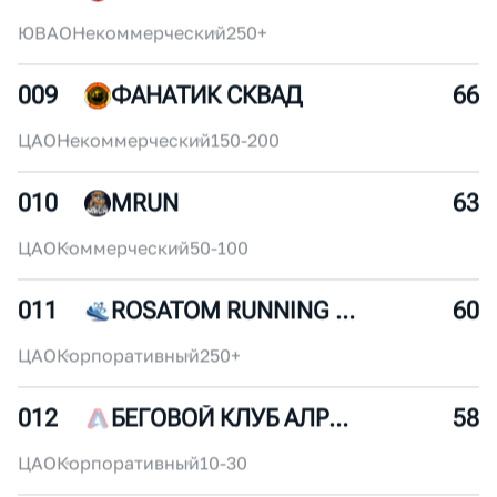
ЦАО
Некоммерческий
30-50
007
RUNUP
72
ЦАО
Коммерческий
100-150
008
MYRUNO
69
ЮВАО
Некоммерческий
250+
009
ФАНАТИК СКВАД
66
ЦАО
Некоммерческий
150-200
010
MRUN
63
ЦАО
Коммерческий
50-100