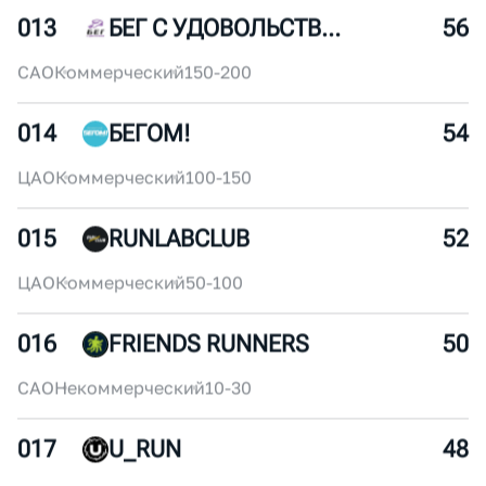
011
ROSATOM RUNNING CLUB
60
ЦАО
Корпоративный
250+
012
БЕГОВОЙ КЛУБ АЛРОСА
58
ЦАО
Корпоративный
10-30
013
БЕГ С УДОВОЛЬСТВИЕМ
56
САО
Коммерческий
150-200
014
БЕГОМ!
54
ЦАО
Коммерческий
100-150
015
RUNLABCLUB
52
ЦАО
Коммерческий
50-100