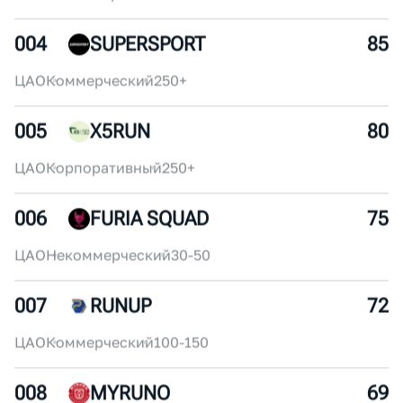
002
АКАДЕМИЯ МАРАФОНА
95
ЦАО
Коммерческий
150-200
003
IZMYLONG
90
ВАО
Некоммерческий
250+
004
SUPERSPORT
85
ЦАО
Коммерческий
250+
005
X5RUN
80
ЦАО
Корпоративный
250+
006
FURIA SQUAD
75