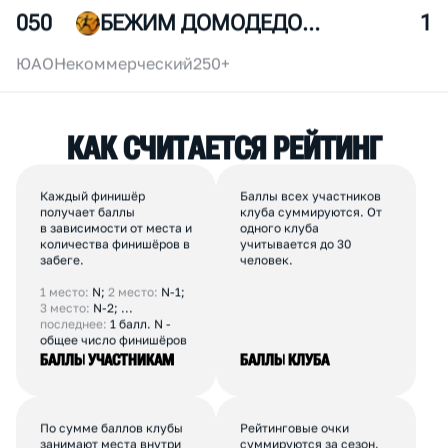
048
БЕГОВАЯ ШКОЛА ТЕМП
3
ЮВАО
Коммерческий
10-30
049
ФИНАМ RUN
2
ЦАО
Корпоративный
10-30
050
БЕЖИМ ДОМОДЕДОВО
1
ЮАО
Некоммерческий
250+
К
А
К
С
Ч
И
Т
А
Е
Т
С
Я
Р
Е
Й
Т
И
Н
Г
Каждый финишёр
Баллы всех участников
получает баллы
клуба суммируются. От
в зависимости от места и
одного клуба
количества финишёров в
учитывается до 30
забеге.
человек.