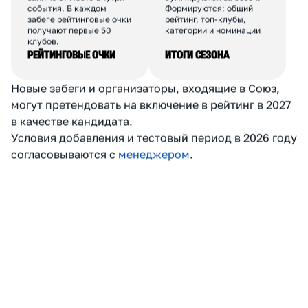
1 место:
N;
2 место:
N-1;
3 место:
N-2; ...
последнее:
1 балл. N -
общее число финишёров
БАЛЛЫ УЧАСТНИКАМ
БАЛЛЫ КЛУБА
По сумме баллов клубы
Рейтинговые очки
занимают места внутри
суммируются за сезон.
события. В каждом
Формируются: общий
забеге рейтинговые очки
рейтинг, топ-клубы,
получают первые 50
категории и номинации
клубов.
РЕЙТИНГОВЫЕ ОЧКИ
ИТОГИ СЕЗОНА
Новые забеги и организаторы, входящие в Союз,
могут претендовать на включение в рейтинг в 2027
в качестве кандидата.
Условия добавления и тестовый период в 2026 году
согласовываются с
менеджером
.