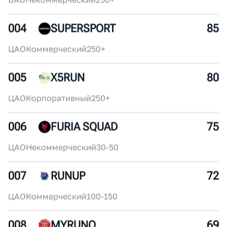
002
АКАДЕМИЯ МАРАФОНА
95
ЦАО
Коммерческий
150-200
003
IZMYLONG
90
ВАО
Некоммерческий
250+
004
SUPERSPORT
85
ЦАО
Коммерческий
250+
005
X5RUN
80
ЦАО
Корпоративный
250+
006
FURIA SQUAD
75