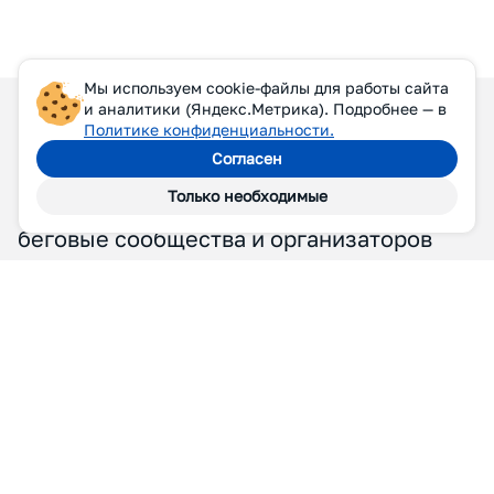
Мы используем cookie-файлы для работы сайта
и аналитики (Яндекс.Метрика). Подробнее — в
Политике конфиденциальности.
Согласен
Только необходимые
П
Р
И
С
О
Е
Д
И
Н
Я
Й
Т
Е
С
Ь
К
Н
А
М
Принимаем в Союз беговые клубы,
беговые сообщества и организаторов
беговых мероприятий Москвы
и Московской области.