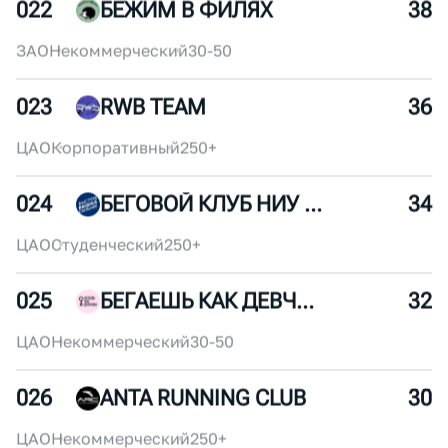
ВАО
Коммерческий
30-50
021
ДИНАМО БЕЖИТ
40
ЦАО
Некоммерческий
30-50
022
БЕЖИМ В ФИЛЯХ
38
ЗАО
Некоммерческий
30-50
023
RWB TEAM
36
ЦАО
Корпоративный
250+
024
БЕГОВОЙ КЛУБ НИУ ВШЭ
34
ЦАО
Студенческий
250+