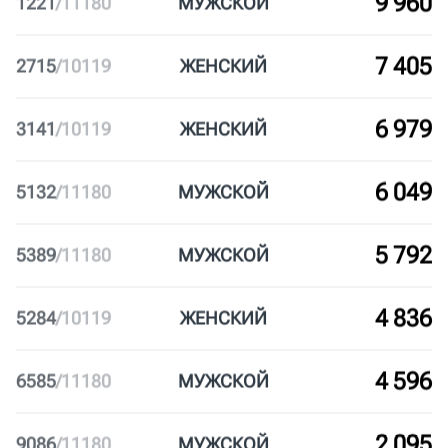
ЮЗАО
Коммерческий
10-30
044
RUNDERGROUND
7
ЦАО
Некоммерческий
30-50
9 960
1221
/
11180
МУЖ
СКОЙ
7 405
2715
/
10119
ЖЕН
СКИЙ
6 979
3141
/
10119
ЖЕН
СКИЙ
6 049
5132
/
11180
МУЖ
СКОЙ
5 792
5389
/
11180
МУЖ
СКОЙ