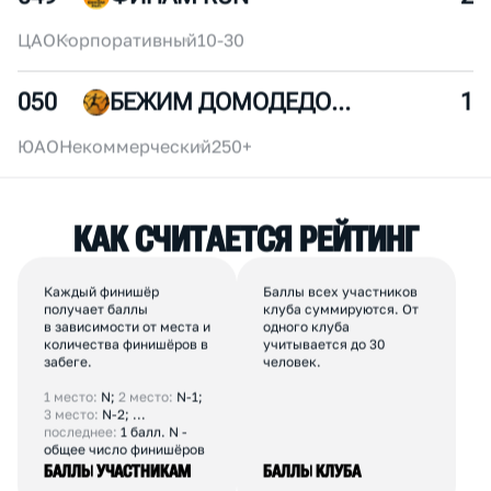
ЦАО
Корпоративный
250+
048
БЕГОВАЯ ШКОЛА ТЕМП
3
ЮВАО
Коммерческий
10-30
049
ФИНАМ RUN
2
ЦАО
Корпоративный
10-30
050
БЕЖИМ ДОМОДЕДОВО
1
ЮАО
Некоммерческий
250+
К
А
К
С
Ч
И
Т
А
Е
Т
С
Я
Р
Е
Й
Т
И
Н
Г
Каждый финишёр
Баллы всех участников
получает баллы
клуба суммируются. От