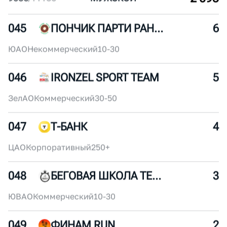
4 836
5284
/
10119
ЖЕН
СКИЙ
4 596
6585
/
11180
МУЖ
СКОЙ
2 095
9086
/
11180
МУЖ
СКОЙ
045
ПОНЧИК ПАРТИ РАННЕРС
6
ЮАО
Некоммерческий
10-30
046
IRONZEL SPORT TEAM
5
ЗелАО
Коммерческий
30-50
047
Т-БАНК
4