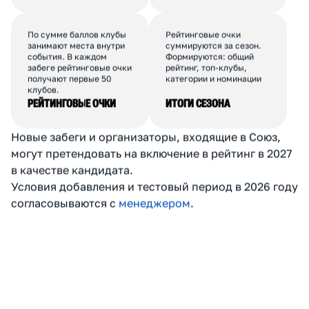
в зависимости от места и
одного клуба
количества финишёров в
учитывается до 30
забеге.
человек.
1 место:
N;
2 место:
N-1;
3 место:
N-2; ...
последнее:
1 балл. N -
общее число финишёров
БАЛЛЫ УЧАСТНИКАМ
БАЛЛЫ КЛУБА
По сумме баллов клубы
Рейтинговые очки
занимают места внутри
суммируются за сезон.
события. В каждом
Формируются: общий
забеге рейтинговые очки
рейтинг, топ-клубы,
получают первые 50
категории и номинации
клубов.
РЕЙТИНГОВЫЕ ОЧКИ
ИТОГИ СЕЗОНА
Новые забеги и организаторы, входящие в Союз,
могут претендовать на включение в рейтинг в 2027
в качестве кандидата.
Условия добавления и тестовый период в 2026 году