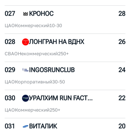
025
БЕГАЕШЬ КАК ДЕВЧОНКА
32
ЦАО
Некоммерческий
30-50
026
ANTA RUNNING CLUB
30
ЦАО
Некоммерческий
250+
027
КРОНОС
28
ЦАО
Коммерческий
10-30
028
ЛОНГРАН НА ВДНХ
26
СВАО
Некоммерческий
250+
029
INGOSRUNCLUB
24
ЦАО
Корпоративный
30-50