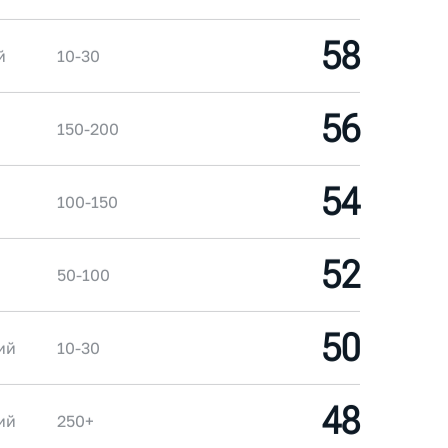
58
й
10-30
56
150-200
54
100-150
52
50-100
50
ий
10-30
48
ий
250+