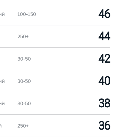
46
ий
100-150
44
250+
42
30-50
40
ий
30-50
38
ий
30-50
36
й
250+