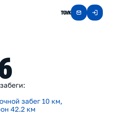
TG
VK
6
з
а
б
е
г
и
:
о
ч
н
о
й
з
а
б
е
г
1
0
к
м
,
ф
о
н
4
2
.
2
к
м