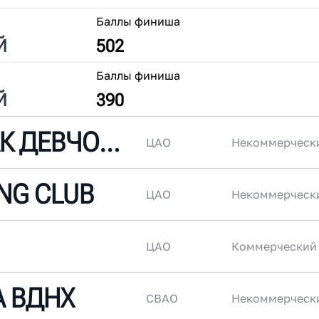
Баллы финиша
Й
502
Баллы финиша
Й
390
БЕГАЕШЬ КАК ДЕВЧОНКА
ЦАО
Некоммерческ
NG CLUB
ЦАО
Некоммерческ
ЦАО
Коммерческий
А ВДНХ
СВАО
Некоммерческ