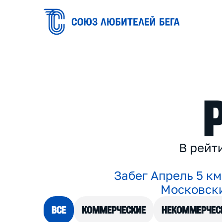
В
р
е
й
т
З
а
б
е
г
А
п
р
е
л
ь
5
к
м
М
о
с
к
о
в
с
к
ВСЕ
КОММЕРЧЕСКИЕ
НЕКОММЕРЧЕС