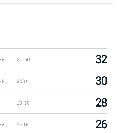
32
ий
30-50
30
ий
250+
28
10-30
26
ий
250+