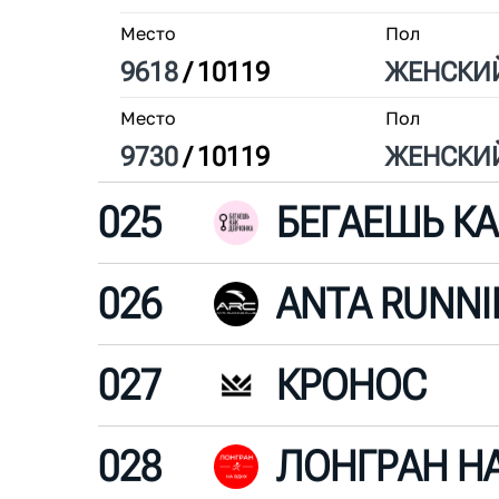
Место
Пол
9618
/
10119
ЖЕН
СКИ
Место
Пол
9730
/
10119
ЖЕН
СКИ
025
026
ANTA RUNNI
027
КРОНОС
028
ЛОНГРАН Н