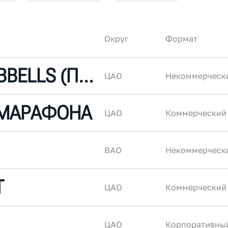
Округ
Формат
DUSTY DUMBBELLS (ПЫЛЬНЫЕ ГАНТЕЛИ)
ЦАО
Некоммерческ
 МАРАФОНА
ЦАО
Коммерческий
ВАО
Некоммерческ
T
ЦАО
Коммерческий
ЦАО
Корпоративны