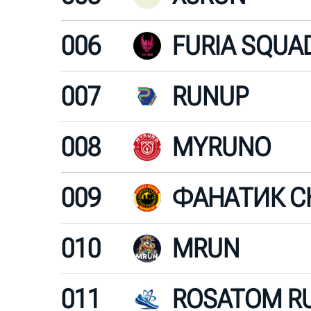
006
FURIA SQUA
007
RUNUP
008
MYRUNO
009
ФАНАТИК С
010
MRUN
011