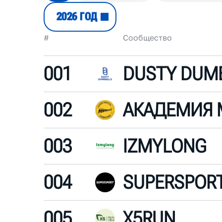
2026 ГОД
#
Сообщество
001
002
АКАДЕМИЯ
003
IZMYLONG
004
SUPERSPOR
005
X5RUN