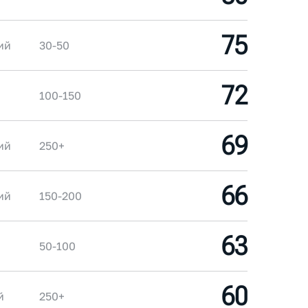
75
ий
30-50
72
100-150
69
ий
250+
66
ий
150-200
63
50-100
60
й
250+