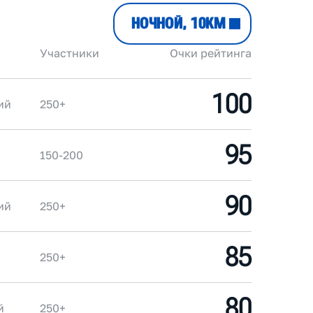
НОЧНОЙ, 10КМ
Участники
Очки рейтинга
100
ий
250+
95
150-200
90
ий
250+
85
250+
80
й
250+