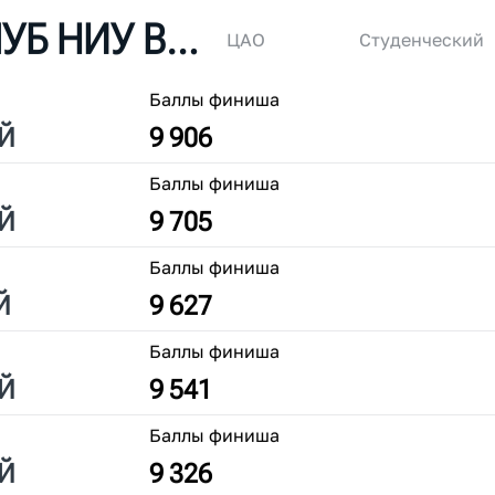
БЕГОВОЙ КЛУБ НИУ ВШЭ
ЦАО
Студенческий
Баллы финиша
Й
9 906
Баллы финиша
Й
9 705
Баллы финиша
Й
9 627
Баллы финиша
Й
9 541
Баллы финиша
Й
9 326