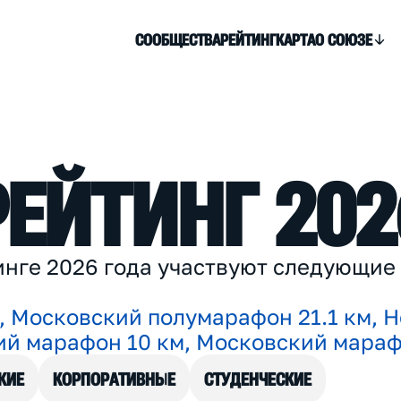
СООБЩЕСТВА
РЕЙТИНГ
КАРТА
О СОЮЗЕ
Р
Е
Й
Т
И
Н
Г
2
0
2
и
н
г
е
2
0
2
6
г
о
д
а
у
ч
а
с
т
в
у
ю
т
с
л
е
д
у
ю
щ
и
е
,
М
о
с
к
о
в
с
к
и
й
п
о
л
у
м
а
р
а
ф
о
н
2
1
.
1
к
м
,
Н
и
й
м
а
р
а
ф
о
н
1
0
к
м
,
М
о
с
к
о
в
с
к
и
й
м
а
р
а
КИЕ
КОРПОРАТИВНЫЕ
СТУДЕНЧЕСКИЕ