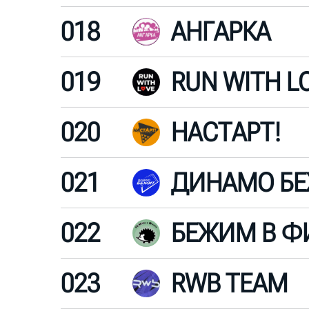
018
АНГАРКА
019
RUN WITH L
020
НАСТАРТ!
021
ДИНАМО Б
022
БЕЖИМ В Ф
023
RWB TEAM