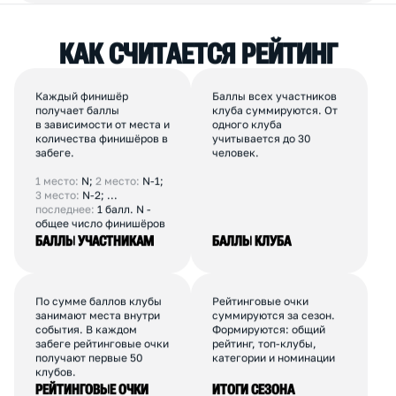
010
MRUN
63
ЦАО
Коммерческий
50-100
ПОКАЗАТЬ ЕЩЕ
К
А
К
С
Ч
И
Т
А
Е
Т
С
Я
Р
Е
Й
Т
И
Н
Г
Каждый финишёр
Баллы всех участников
получает баллы
клуба суммируются. От
в зависимости от места и
одного клуба
количества финишёров в
учитывается до 30
забеге.
человек.
1 место:
N;
2 место:
N-1;
3 место:
N-2; ...
последнее:
1 балл. N -
общее число финишёров
БАЛЛЫ УЧАСТНИКАМ
БАЛЛЫ КЛУБА