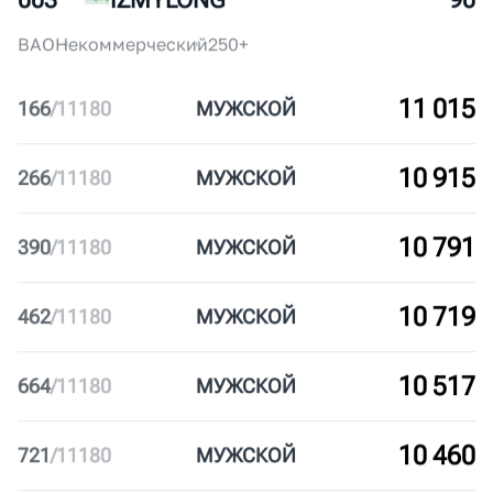
002
АКАДЕМИЯ МАРАФОНА
95
ЦАО
Коммерческий
150-200
003
IZMYLONG
90
ВАО
Некоммерческий
250+
11 015
166
/
11180
МУЖ
СКОЙ
10 915
266
/
11180
МУЖ
СКОЙ
10 791
390
/
11180
МУЖ
СКОЙ
10 719
462
/
11180
МУЖ
СКОЙ