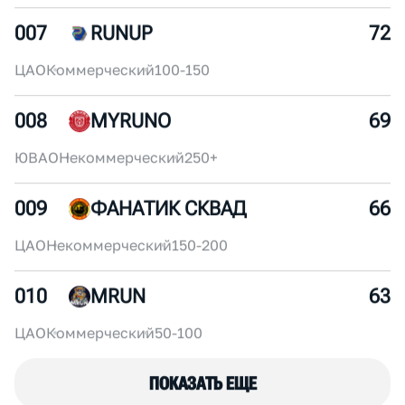
ЦАО
Корпоративный
250+
006
FURIA SQUAD
75
ЦАО
Некоммерческий
30-50
007
RUNUP
72
ЦАО
Коммерческий
100-150
008
MYRUNO
69
ЮВАО
Некоммерческий
250+
009
ФАНАТИК СКВАД
66
ЦАО
Некоммерческий
150-200