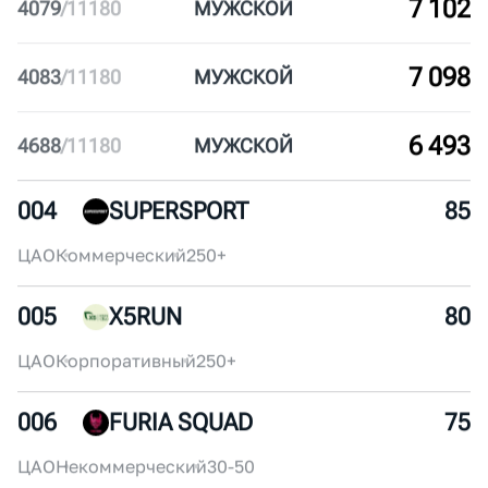
7 468
2652
/
10119
ЖЕН
СКИЙ
7 218
2902
/
10119
ЖЕН
СКИЙ
7 102
4079
/
11180
МУЖ
СКОЙ
7 098
4083
/
11180
МУЖ
СКОЙ
6 493
4688
/
11180
МУЖ
СКОЙ
004
SUPERSPORT
85
ЦАО
Коммерческий
250+
005
X5RUN
80