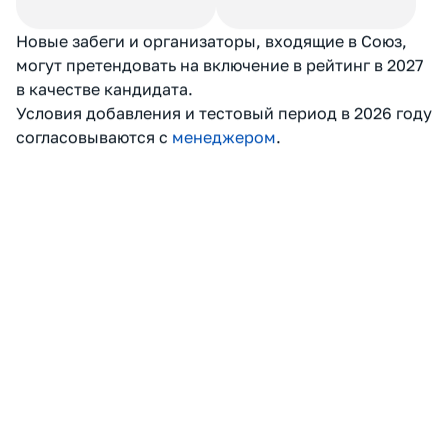
По сумме баллов клубы
Рейтинговые очки
занимают места внутри
суммируются за сезон.
события. В каждом
Формируются: общий
забеге рейтинговые очки
рейтинг, топ-клубы,
получают первые 50
категории и номинации
клубов.
РЕЙТИНГОВЫЕ ОЧКИ
ИТОГИ СЕЗОНА
Новые забеги и организаторы, входящие в Союз,
могут претендовать на включение в рейтинг в 2027
в качестве кандидата.
Условия добавления и тестовый период в 2026 году
согласовываются с
менеджером
.