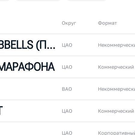
Округ
Формат
DUSTY DUMBBELLS (ПЫЛЬНЫЕ ГАНТЕЛИ)
ЦАО
Некоммерческ
 МАРАФОНА
ЦАО
Коммерческий
ВАО
Некоммерческ
T
ЦАО
Коммерческий
ЦАО
Корпоративны