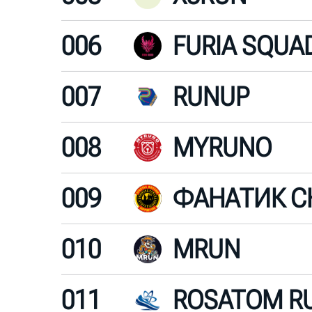
006
FURIA SQUA
007
RUNUP
008
MYRUNO
009
ФАНАТИК С
010
MRUN
011