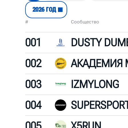
2026 ГОД
#
Сообщество
001
002
АКАДЕМИЯ
003
IZMYLONG
004
SUPERSPOR
005
X5RUN