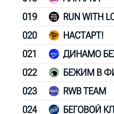
019
RUN WITH L
020
НАСТАРТ!
021
ДИНАМО Б
022
БЕЖИМ В Ф
023
RWB TEAM
024