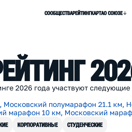
СООБЩЕСТВА
РЕЙТИНГ
КАРТА
О СОЮЗЕ
Р
Е
Й
Т
И
Н
Г
2
0
2
и
н
г
е
2
0
2
6
г
о
д
а
у
ч
а
с
т
в
у
ю
т
с
л
е
д
у
ю
щ
и
е
,
М
о
с
к
о
в
с
к
и
й
п
о
л
у
м
а
р
а
ф
о
н
2
1
.
1
к
м
,
Н
и
й
м
а
р
а
ф
о
н
1
0
к
м
,
М
о
с
к
о
в
с
к
и
й
м
а
р
а
КИЕ
КОРПОРАТИВНЫЕ
СТУДЕНЧЕСКИЕ