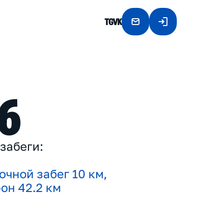
TG
VK
6
з
а
б
е
г
и
:
о
ч
н
о
й
з
а
б
е
г
1
0
к
м
,
ф
о
н
4
2
.
2
к
м