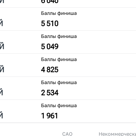
Й
6 040
Баллы финиша
Й
5 510
Баллы финиша
Й
5 049
Баллы финиша
Й
4 825
Баллы финиша
Й
2 534
Баллы финиша
Й
1 961
САО
Некоммерческ