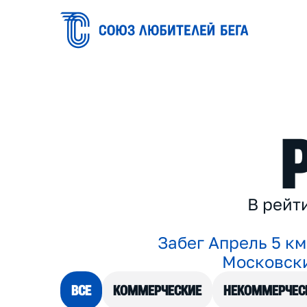
В
р
е
й
т
З
а
б
е
г
А
п
р
е
л
ь
5
к
м
М
о
с
к
о
в
с
к
ВСЕ
КОММЕРЧЕСКИЕ
НЕКОММЕРЧЕС