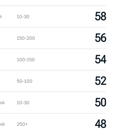
58
й
10-30
56
150-200
54
100-150
52
50-100
50
ий
10-30
48
ий
250+