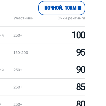
НОЧНОЙ, 10КМ
Участники
Очки рейтинга
100
ий
250+
95
150-200
90
ий
250+
85
250+
80
й
250+