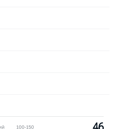
46
ий
100-150