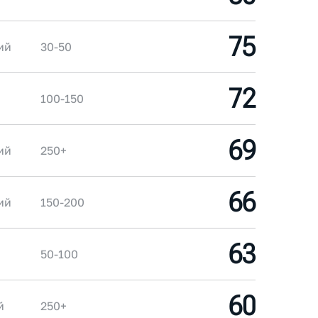
75
ий
30-50
72
100-150
69
ий
250+
66
ий
150-200
63
50-100
60
й
250+