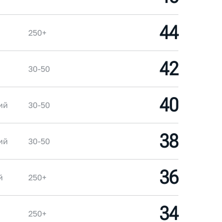
44
250+
42
30-50
40
ий
30-50
38
ий
30-50
36
й
250+
34
250+