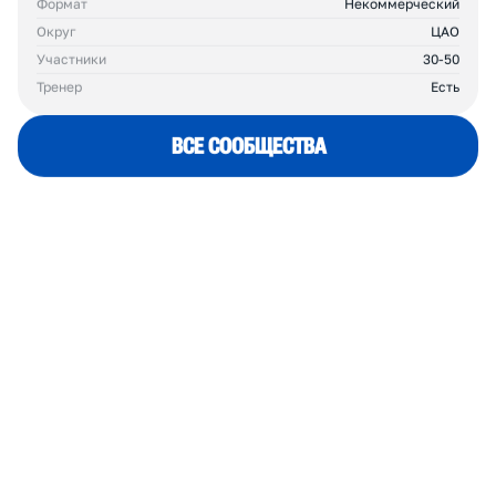
Присоединяйтесь. Дальше — больше! 🔥🌍
Д
Р
У
Г
И
Е
К
Л
У
Б
Ы
В
Ц
А
О
ДИНАМО БЕЖИТ
Сила в Движении!
Формат
Некоммерческий
Округ
ЦАО
Участники
30-50
Тренер
Есть
ВСЕ СООБЩЕСТВА