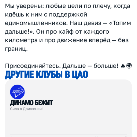
эстафетный триатлон, а также 11 гонок
героев в разных городах России.
Но главное — это атмосфера. BEDRIK
TEAM про тепло, дружбу и искреннюю
любовь к тому, что мы делаем. У нас
тренируются целыми семьями, и каждый
вдохновляет другого.
Мы уверены: любые цели по плечу, когда
идёшь к ним с поддержкой
единомышленников. Наш девиз — «Топим
дальше!». Он про кайф от каждого
километра и про движение вперёд — без
границ.