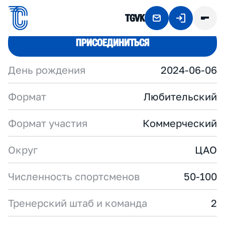
TG
VK
B
E
D
R
I
K
T
E
A
M
TG
ПРИСОЕДИНИТЬСЯ
День рождения
2024-06-06
Формат
Любительский