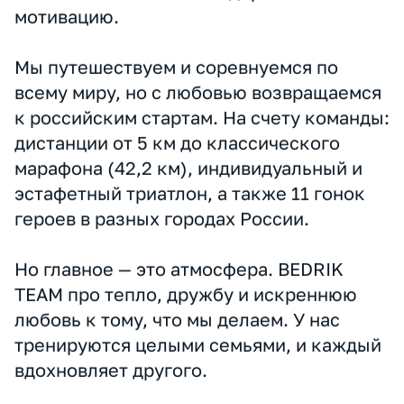
клуба.
Основатель — Григорий Бедрик: Ironman,
функциональный тренер, отец двоих
юных спортсменов. Душа команды.
Нас уже около 100 — бегуны и триатлеты
разных уровней. Вместе тренируемся на
воздухе и в манеже, оттачиваем технику,
качаем выносливость и держим
мотивацию.
Мы путешествуем и соревнуемся по
всему миру, но с любовью возвращаемся
к российским стартам. На счету команды:
дистанции от 5 км до классического
марафона (42,2 км), индивидуальный и