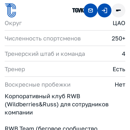
TG
VK
R
W
B
T
E
A
M
RWB.RU
День рождения
Формат
Корпоративный
Округ
ЦАО