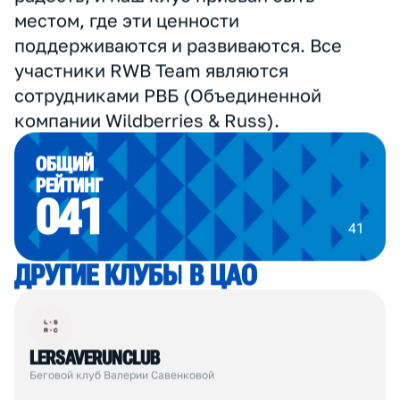
здоровый образ жизни, помогая им
достичь своих спортивных целей и
поддерживая их в процессе тренировок.
Мы стремимся создать дружественное
сообщество, где каждый участник, вне
зависимости от уровня физической
формы, будет чувствовать себя
поддержанным, мотивированным и
вдохновленным на достижение новых
высот в беге и своем личном развитии.
Мы верим, что бег — это не просто спорт,
а способ обрести силу, уверенность и
радость, и наш клуб призван быть
местом, где эти ценности
поддерживаются и развиваются. Все
участники RWB Team являются