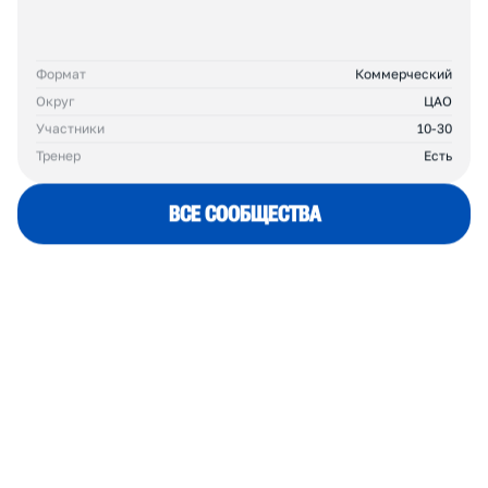
сотрудниками РВБ (Объединенной
компании Wildberries & Russ).
ОБЩИЙ
РЕЙТИНГ
041
41
Д
Р
У
Г
И
Е
К
Л
У
Б
Ы
В
Ц
А
О
LERSAVERUNCLUB
Беговой клуб Валерии Савенковой
Формат
Коммерческий
Округ
ЦАО