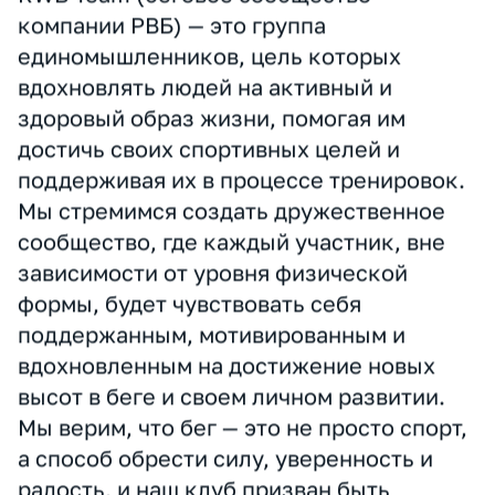
Численность спортсменов
250+
Тренерский штаб и команда
4
Тренер
Есть
Воскресные пробежки
Нет
Корпоративный клуб RWB
(Wildberries&Russ) для сотрудников
компании
RWB Team (беговое сообщество
компании РВБ) — это группа
единомышленников, цель которых
вдохновлять людей на активный и