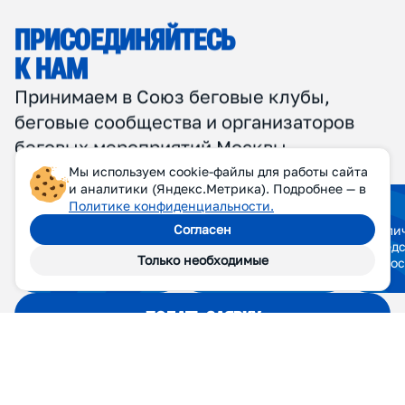
Мы используем cookie-файлы для работы сайта
и аналитики (Яндекс.Метрика). Подробнее — в
Политике конфиденциальности.
Согласен
Только необходимые
П
Р
И
С
О
Е
Д
И
Н
Я
Й
Т
Е
С
Ь
К
Н
А
М